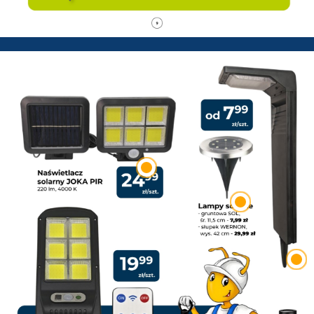
PSB Mrówka Koronowo - Gazet