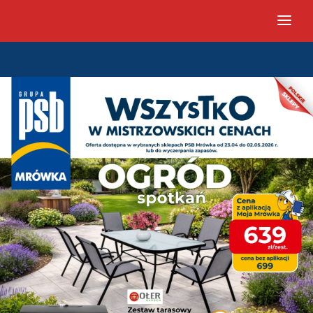
PSB Mrówka Koronowo - Gazet