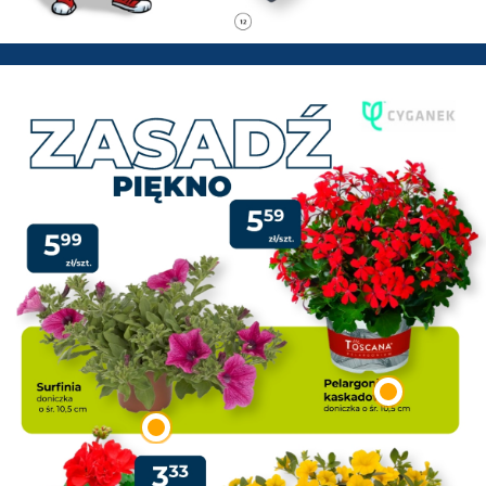
PSB Mrówka Koronowo - Gazet