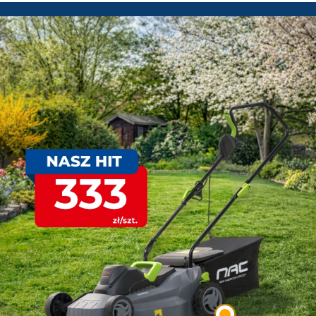
PSB Mrówka Koronowo - Gazet