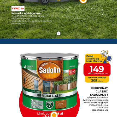
PSB Mrówka Koronowo - Gazet