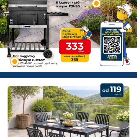
PSB Mrówka Koronowo - Gazet