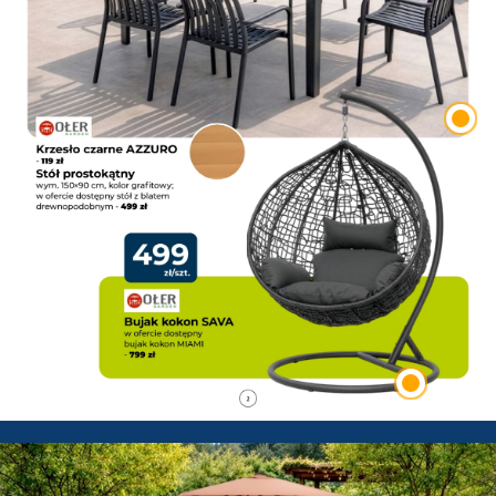
PSB Mrówka Koronowo - Gazet