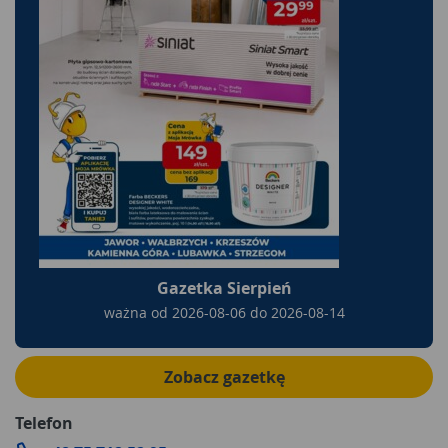
Gazetka Sierpień
ważna od
2026-08-06
do
2026-08-14
Zobacz gazetkę
Telefon