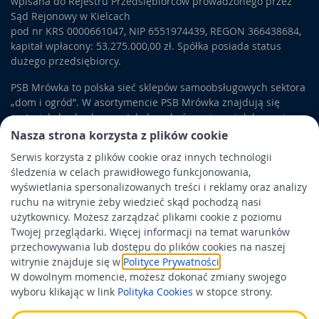
wpisana do Rejestru Przedsiębiorców prowadzonego przez
Sąd Rejonowy w Kielcach
pod nr KRS 0000661047, NIP 6551974439, REGON 366438684,
kapitał wpłacony: 53.275.000,00 zł. Spółka posiada status
dużego przedsiębiorcy.
PSB Mrówka to polska sieć sklepów samoobsługowych sektora
„dom i ogród”. W asortymencie PSB Mrówka znajdują się
materiały budowlane, artykuły wykończeniowe i dekoracyjne,
wyposażenie łazienek i kuchni, elektronarzędzia, a także
Nasza strona korzysta z plików cookie
artykuły związane z ogrodem i otoczeniem domu.
Serwis korzysta z plików cookie oraz innych technologii
śledzenia w celach prawidłowego funkcjonowania,
Obowiązek informacyjny
wyświetlania spersonalizowanych treści i reklamy oraz analizy
Polityka prywatności
ruchu na witrynie żeby wiedzieć skąd pochodzą nasi
użytkownicy. Możesz zarządzać plikami cookie z poziomu
Polityka Cookies
Twojej przeglądarki. Więcej informacji na temat warunków
Odbiór zużytego sprzętu
przechowywania lub dostępu do plików cookies na naszej
witrynie znajduje się w
Polityce Prywatności
.
W dowolnym momencie, możesz dokonać zmiany swojego
Wspierają nas:
wyboru klikając w link
Polityka Cookies
w stopce strony.