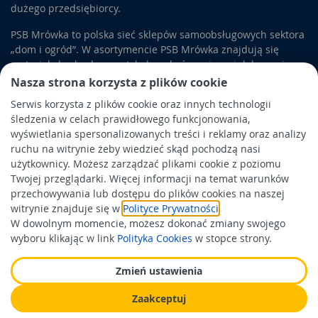
dużego przedsiębiorcy.
PSB Mrówka to polska sieć sklepów samoobsługowych sektora
„dom i ogród”. W asortymencie PSB Mrówka znajdują się
materiały budowlane, artykuły wykończeniowe i dekoracyjne,
wyposażenie łazienek i kuchni, elektronarzędzia, a także
Nasza strona korzysta z plików cookie
artykuły związane z ogrodem i otoczeniem domu.
Serwis korzysta z plików cookie oraz innych technologii
śledzenia w celach prawidłowego funkcjonowania,
Obowiązek informacyjny
wyświetlania spersonalizowanych treści i reklamy oraz analizy
Polityka prywatności
ruchu na witrynie żeby wiedzieć skąd pochodzą nasi
użytkownicy. Możesz zarządzać plikami cookie z poziomu
Polityka Cookies
Twojej przeglądarki. Więcej informacji na temat warunków
Odbiór zużytego sprzętu
przechowywania lub dostępu do plików cookies na naszej
witrynie znajduje się w
Polityce Prywatności
.
W dowolnym momencie, możesz dokonać zmiany swojego
Wspierają nas:
wyboru klikając w link
Polityka Cookies
w stopce strony.
Zmień ustawienia
Zaakceptuj
Wykonanie: