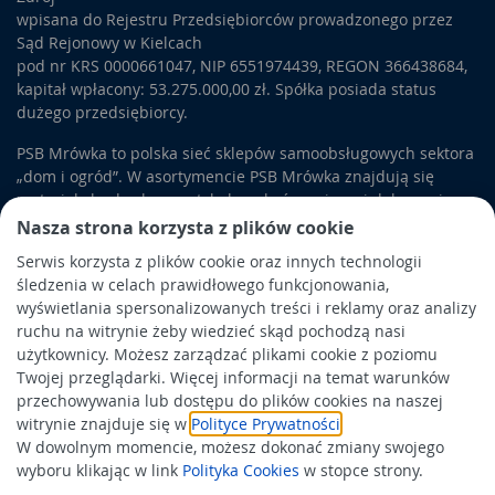
wpisana do Rejestru Przedsiębiorców prowadzonego przez
Sąd Rejonowy w Kielcach
pod nr KRS 0000661047, NIP 6551974439, REGON 366438684,
kapitał wpłacony: 53.275.000,00 zł. Spółka posiada status
dużego przedsiębiorcy.
PSB Mrówka to polska sieć sklepów samoobsługowych sektora
„dom i ogród”. W asortymencie PSB Mrówka znajdują się
materiały budowlane, artykuły wykończeniowe i dekoracyjne,
wyposażenie łazienek i kuchni, elektronarzędzia, a także
Nasza strona korzysta z plików cookie
artykuły związane z ogrodem i otoczeniem domu.
Serwis korzysta z plików cookie oraz innych technologii
śledzenia w celach prawidłowego funkcjonowania,
Obowiązek informacyjny
wyświetlania spersonalizowanych treści i reklamy oraz analizy
Polityka prywatności
ruchu na witrynie żeby wiedzieć skąd pochodzą nasi
użytkownicy. Możesz zarządzać plikami cookie z poziomu
Polityka Cookies
Twojej przeglądarki. Więcej informacji na temat warunków
Odbiór zużytego sprzętu
przechowywania lub dostępu do plików cookies na naszej
witrynie znajduje się w
Polityce Prywatności
.
W dowolnym momencie, możesz dokonać zmiany swojego
Wspierają nas:
wyboru klikając w link
Polityka Cookies
w stopce strony.