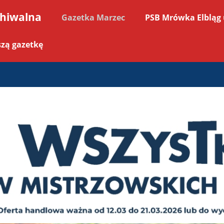
chiwalna
Gazetka Marzec
PSB Mrówka Elbląg 
zą gazetkę
Panieńska - Gazetka promocyjn