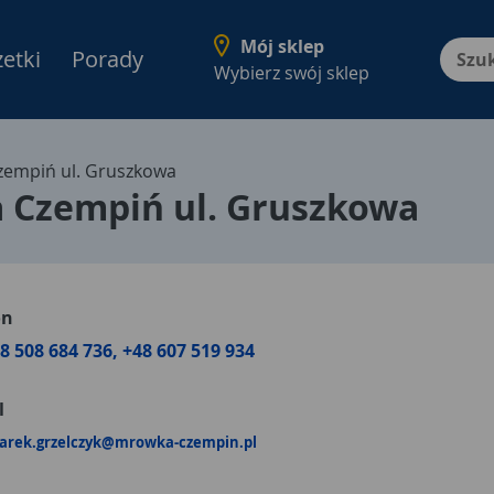
Mój sklep
etki
Porady
Menu Produktów, nawigacja: E
Wybierz swój sklep
empiń ul. Gruszkowa
 Czempiń ul. Gruszkowa
on
8 508 684 736, +48 607 519 934
l
arek.grzelczyk@mrowka-czempin.pl