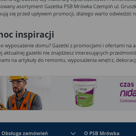
towany asortyment Gazetka PSB Mrówka Czempiń ul. Gruszk
ują się przed upływem promocji, dlatego warto odwiedzić na
oc inspiracji
bo wyposażenie domu? Gazetki z promocjami i ofertami na 
ej aktualnej gazetki nie znajdziesz interesujących przedmiotów
nami na artykuły do remontu, wyposażenia wnętrz, dekoracj
Obsługa zamówień
O PSB Mrówka