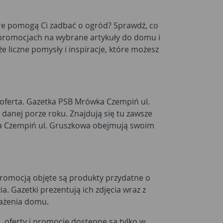
re pomogą Ci zadbać o ogród? Sprawdź, co
 promocjach na wybrane artykuły do domu i
 liczne pomysły i inspiracje, które możesz
a oferta. Gazetka PSB Mrówka Czempiń ul.
anej porze roku. Znajdują się tu zawsze
ka Czempiń ul. Gruszkowa obejmują swoim
Promocją objęte są produkty przydatne o
a. Gazetki prezentują ich zdjęcia wraz z
sażenia domu.
 oferty i promocje dostępne są tylko w