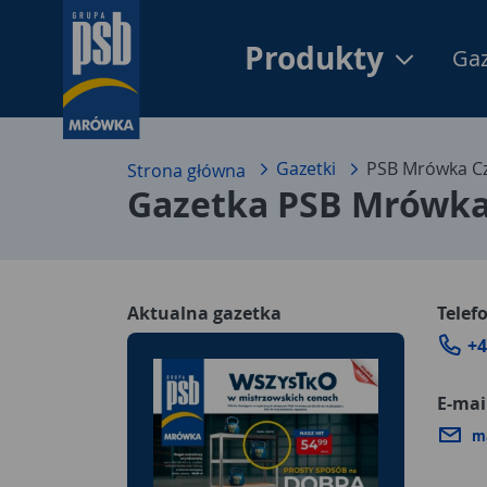
Produkty
Gaz
Gazetki
PSB Mrówka Cz
Strona główna
Gazetka PSB Mrówka
Aktualna gazetka
Telef
+4
E-mai
m