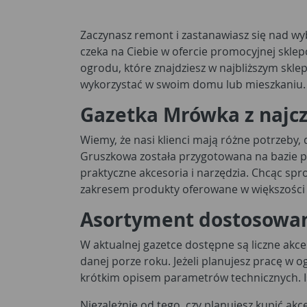
Zaczynasz remont i zastanawiasz się nad w
czeka na Ciebie w ofercie promocyjnej skle
ogrodu, które znajdziesz w najbliższym skle
wykorzystać w swoim domu lub mieszkaniu.
Gazetka Mrówka z najc
Wiemy, że nasi klienci mają różne potrzeby
Gruszkowa została przygotowana na bazie pr
praktyczne akcesoria i narzędzia. Chcąc s
zakresem produkty oferowane w większości 
Asortyment dostosowan
W aktualnej gazetce dostępne są liczne akc
danej porze roku. Jeżeli planujesz pracę w o
krótkim opisem parametrów technicznych. I
Niezależnie od tego, czy planujesz kupić a