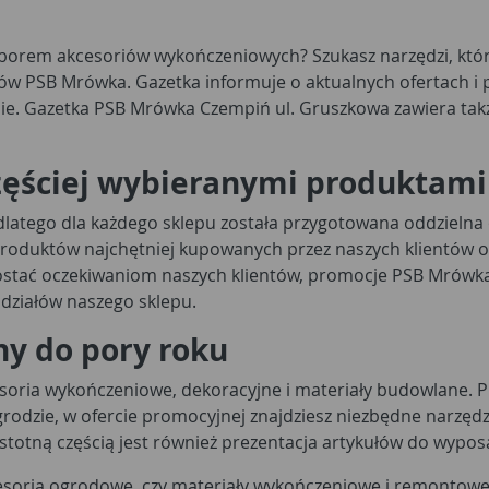
yborem akcesoriów wykończeniowych? Szukasz narzędzi, któ
pów PSB Mrówka. Gazetka informuje o aktualnych ofertach i
pie. Gazetka PSB Mrówka Czempiń ul. Gruszkowa zawiera także
zęściej wybieranymi produktami
, dlatego dla każdego sklepu została przygotowana oddzieln
oduktów najchętniej kupowanych przez naszych klientów o d
prostać oczekiwaniom naszych klientów, promocje PSB Mrów
działów naszego sklepu.
y do pory roku
esoria wykończeniowe, dekoracyjne i materiały budowlane. 
grodzie, w ofercie promocyjnej znajdziesz niezbędne narzędzi
stotną częścią jest również prezentacja artykułów do wypo
kcesoria ogrodowe, czy materiały wykończeniowe i remontowe,