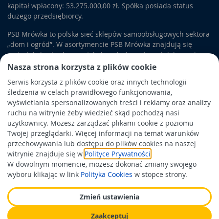
kapitał wpłacony: 53.275.000,00 zł. Spółka posiada status
dużego przedsiębiorcy.
PSB Mrówka to polska sieć sklepów samoobsługowych sektora
„dom i ogród”. W asortymencie PSB Mrówka znajdują się
materiały budowlane, artykuły wykończeniowe i dekoracyjne,
wyposażenie łazienek i kuchni, elektronarzędzia, a także
Nasza strona korzysta z plików cookie
artykuły związane z ogrodem i otoczeniem domu.
Serwis korzysta z plików cookie oraz innych technologii
śledzenia w celach prawidłowego funkcjonowania,
Obowiązek informacyjny
wyświetlania spersonalizowanych treści i reklamy oraz analizy
Polityka prywatności
ruchu na witrynie żeby wiedzieć skąd pochodzą nasi
użytkownicy. Możesz zarządzać plikami cookie z poziomu
Polityka Cookies
Twojej przeglądarki. Więcej informacji na temat warunków
Odbiór zużytego sprzętu
przechowywania lub dostępu do plików cookies na naszej
witrynie znajduje się w
Polityce Prywatności
.
W dowolnym momencie, możesz dokonać zmiany swojego
Wspierają nas:
wyboru klikając w link
Polityka Cookies
w stopce strony.
Zmień ustawienia
Zaakceptuj