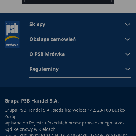
Sklepy
Obsługa zamówień
O PSB Mrówka
Regulaminy
Grupa PSB Handel S.A.
Grupa PSB Handel S.A., siedziba: Wełecz 142, 28-100 Busko-
Zdrój
wpisana do Rejestru Przedsiębiorców prowadzonego przez
Sąd Rejonowy w Kielcach
pod nr KRS 0000661047, NIP 6551974439, REGON 366438684,