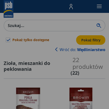
Menu Produktów, nawigacja: E
Pokaż tylko dostępne
Pokaż filtry
Wróć do:
Wędliniarstwo
22
Zioła, mieszanki do
produktów
peklowania
(
22
)