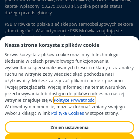
kapitał wpłacony: 53.275.000,00 zł. Spółka posiada status
dużego przedsiębiorcy.
PSB Mrówka to polska sieć sklepów samoobsługowych sektora
„dom i ogród”. W asortymencie PSB Mrówka znajdują się
materiały budowlane, artykuły wykończeniowe i dekoracyjne,
wyposażenie łazienek i kuchni, elektronarzędzia, a także
Nasza strona korzysta z plików cookie
artykuły związane z ogrodem i otoczeniem domu.
Serwis korzysta z plików cookie oraz innych technologii
śledzenia w celach prawidłowego funkcjonowania,
Obowiązek informacyjny
wyświetlania spersonalizowanych treści i reklamy oraz analizy
Polityka prywatności
ruchu na witrynie żeby wiedzieć skąd pochodzą nasi
użytkownicy. Możesz zarządzać plikami cookie z poziomu
Polityka Cookies
Twojej przeglądarki. Więcej informacji na temat warunków
Odbiór zużytego sprzętu
przechowywania lub dostępu do plików cookies na naszej
witrynie znajduje się w
Polityce Prywatności
.
W dowolnym momencie, możesz dokonać zmiany swojego
Wspierają nas:
wyboru klikając w link
Polityka Cookies
w stopce strony.
Zmień ustawienia