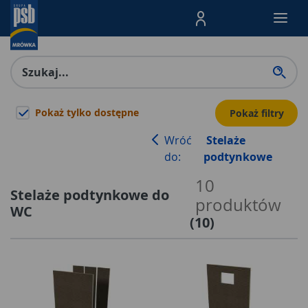
Menu Produktów, nawigacja: E
Pokaż tylko dostępne
Pokaż filtry
Wróć
Stelaże
do:
podtynkowe
10
Stelaże podtynkowe do
produktów
WC
(
10
)