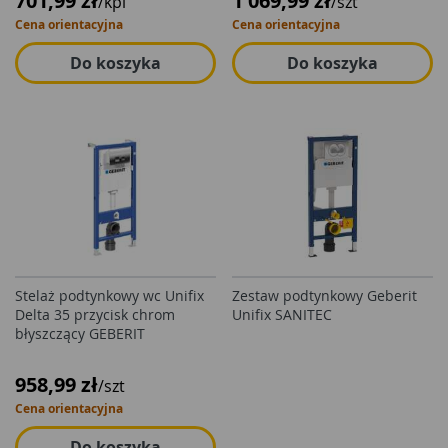
701,99 zł
1 069,99 zł
/kpl
/szt
Cena orientacyjna
Cena orientacyjna
Do koszyka
Do koszyka
Stelaż podtynkowy wc Unifix
Zestaw podtynkowy Geberit
Delta 35 przycisk chrom
Unifix SANITEC
błyszczący GEBERIT
958,99 zł
/szt
Cena orientacyjna
Do koszyka