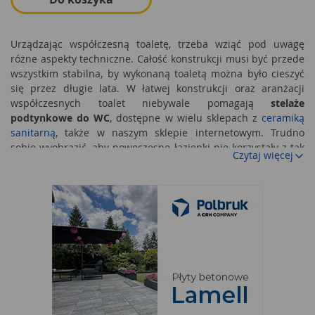
Urządzając współczesną toaletę, trzeba wziąć pod uwagę
różne aspekty techniczne. Całość konstrukcji musi być przede
wszystkim stabilna, by wykonaną toaletą można było cieszyć
się przez długie lata. W łatwej konstrukcji oraz aranżacji
współczesnych toalet niebywale pomagają
stelaże
podtynkowe do WC
, dostępne w wielu sklepach z
ceramiką
sanitarną
, także w naszym sklepie internetowym. Trudno
sobie wyobrazić, aby nowoczesne łazienki nie korzystały z tak
Czytaj więcej
nowoczesnego i praktycznego rozwiązania jak
zestawy
podtynkowe
. Dzięki ich zastosowaniu mamy pewność, że
wszelkie poziomy i zasady ergonomii współczesnego
budownictwa zostaną zachowane. Toaleta zaprojektowana w
oparciu o parametry techniczne jest w pełni bezpieczna dla
użytkownika, a także komfortowa pod względem
konstrukcyjnym. Przecież nikt z nas nie wyobraża sobie
korzystać z łazienki w pozycji niewygodnej i sprawiającej
dyskomfort.
Stelaże podtynkowe do WC
pozwolą idealnie
umieścić muszle oraz systemy spłukujące, w ścianie znajdzie
się także miejsce na przycisk.