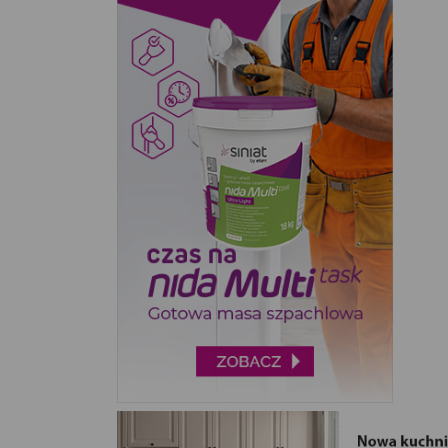
LAKMA SAT (2)
LAKMA STREFA (9)
MADONIS (9)
ORBICO (17)
ORO POLSKA (1)
RAVI (9)
UNILEVER (6)
VACO RETAIL (2)