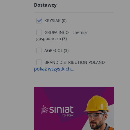
Dostawcy
KRYSIAK (0)
GRUPA INCO - chemia
gospodarcza (3)
AGRECOL (3)
BRAND DISTRIBUTION POLAND
pokaż wszystkich...
(11)
CLOVIN (9)
GOLD DROP (10)
HENKEL DETERGENTY (108)
HG (12)
JAKO-HURT (87)