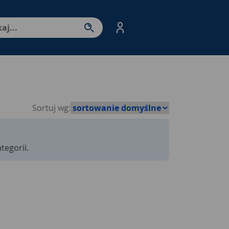
nter - przejdź do strony produktów. Spacja – otwórz/zamkni
Sortuj wg:
tegorii.