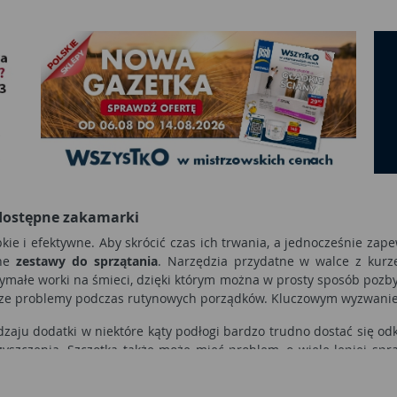
 dostępne zakamarki
ie i efektywne. Aby skrócić czas ich trwania, a jednocześnie zap
lne
zestawy do sprzątania
. Narzędzia przydatne w walce z kur
ymałe worki na śmieci, dzięki którym można w prosty sposób pozby
ksze problemy podczas rutynowych porządków. Kluczowym wyzwanie
aju dodatki w niektóre kąty podłogi bardzo trudno dostać się odk
yszczenia. Szczotka także może mieć problem, o wiele lepiej spr
różne rozwiązania. Poza tradycyjnymi mopami w jego ofercie znajdu
najbardziej odległego zakamarka w pomieszczeniu. Co więcej, no