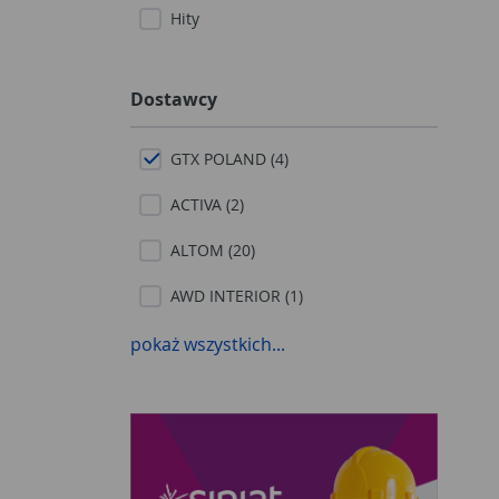
Hity
Dostawcy
GTX POLAND (4)
ACTIVA (2)
ALTOM (20)
AWD INTERIOR (1)
BROWIN (8)
pokaż wszystkich...
CELL-FAST (1)
CIRET (2)
COMENSAL (3)