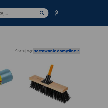
nter - przejdź do strony produktów. Spacja – otwórz/zamkni
Sortuj wg: