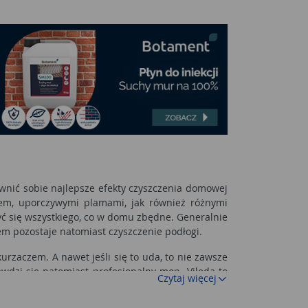
ewnić sobie najlepsze efekty czyszczenia domowej
zem, uporczywymi plamami, jak również różnymi
ć się wszystkiego, co w domu zbędne. Generalnie
m pozostaje natomiast czyszczenie podłogi.
urzaczem. A nawet jeśli się to uda, to nie zawsze
awdzi się natomiast profesjonalny mop. Vileda to
Czytaj więcej
ją się również te obrotowe, a nawet elektryczne.
woczesny mop obrotowy Vileda składa się z dwóch