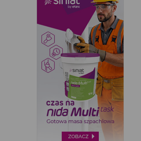
DAJAR (126)
DEDRA EXIM (1)
DEGET (1)
DUSCHY (1)
FISKARS (12)
FLORALAND (3)
FLORENTYNA (71)
FORTE PLUS (33)
GALICJA (19)
JAKO-HURT (2)
KAEM (6)