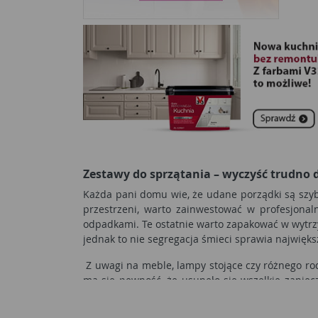
KARCHER (25)
LAGUZ (56)
LANDMANN (1)
MAPA SPONTEX (71)
POLITAN (14)
PROFAST (2)
Zestawy do sprzątania – wyczyść trudno
PROFIX (20)
Każda pani domu wie, że udane porządki są szybk
przestrzeni, warto zainwestować w profesjona
RAVI (339)
odpadkami. Te ostatnie warto zapakować w wytrz
jednak to nie segregacja śmieci sprawia najwię
RAWLPLUG (1)
Z uwagi na meble, lampy stojące czy różnego rodz
ma się pewność, że usunęło się wszelkie zaniecz
RIM KOWALCZYK (9)
producent, który swoim klientom oferuje bardzo 
RN DYSTRYBUCJA (9)
Dzięki nim można dostać się do każdego, nawet 