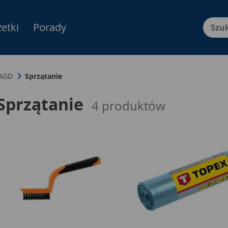
etki
Porady
Menu Produktów, nawigacja: E
 AGD
Sprzątanie
Sprzątanie
4
produktów