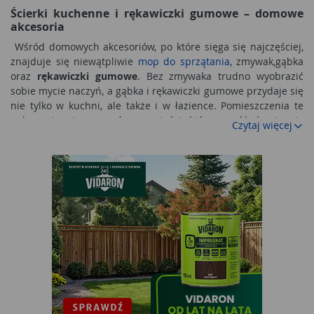
Ścierki kuchenne i rękawiczki gumowe – domowe
akcesoria
Wśród domowych akcesoriów, po które sięga się najczęściej,
znajduje się niewątpliwie
mop do sprzątania
, zmywak,gąbka
oraz
rękawiczki gumowe
. Bez zmywaka trudno wyobrazić
sobie mycie naczyń, a gąbka i rękawiczki gumowe przydaje się
nie tylko w kuchni, ale także i w łazience. Pomieszczenia te
opłaca się utrzymywać w czystości, która przekłada się nie
Czytaj więcej
tylko na komfort korzystania z nich, ale również zdrowie
użytkowników. Wymaga to jednak systematycznego usuwania
zanieczyszczeń. Nie trzeba co prawda codziennie myć całej
łazienki czy dezynfekować zlewu, ale z pomocą
ścierki
kuchennej
można na bieżąco wycierać zabrudzone
powierzchnie. Dzięki temu w kuchni gotuje się chętniej i
częściej, a łazienka zaprasza do przyjemnej, relaksującej
kąpieli. Firma Vileda od lat produkuje małe akcesoria do
sprzątania, wśród których znaleźć można wysokiej jakości
wytrzymałe
ścierki kuchenne
, a także zmywaki,
gąbki,
rękawiczki gumowe
oraz
mopy ręczne
. Warto
zainwestować w takie profesjonalne produkty, ponieważ są
wykonane z materiałów odpornych na częste użycie i