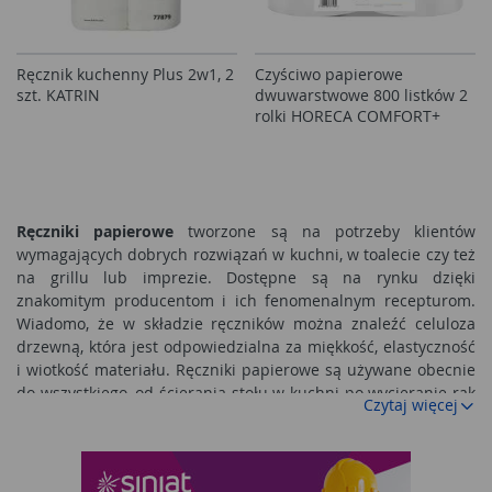
Ręcznik kuchenny Plus 2w1, 2
Czyściwo papierowe
szt. KATRIN
dwuwarstwowe 800 listków 2
rolki HORECA COMFORT+
Ręczniki papierowe
tworzone są na potrzeby klientów
wymagających dobrych rozwiązań w kuchni, w toalecie czy też
na grillu lub imprezie. Dostępne są na rynku dzięki
znakomitym producentom i ich fenomenalnym recepturom.
Wiadomo, że w składzie ręczników można znaleźć celuloza
drzewną, która jest odpowiedzialna za miękkość, elastyczność
i wiotkość materiału. Ręczniki papierowe są używane obecnie
do wszystkiego, od ścierania stołu w kuchni po wycieranie rąk
Czytaj więcej
w łazience. Trudno obliczyć ile listków papierowych ręczników
zostało zużyte od początku ich istnienia. Na pewno jest to
suma wyrażania w setkach miliardów. Posiadają one cechy
chłonności wszystkich płynów z jakimi mają styczność na co