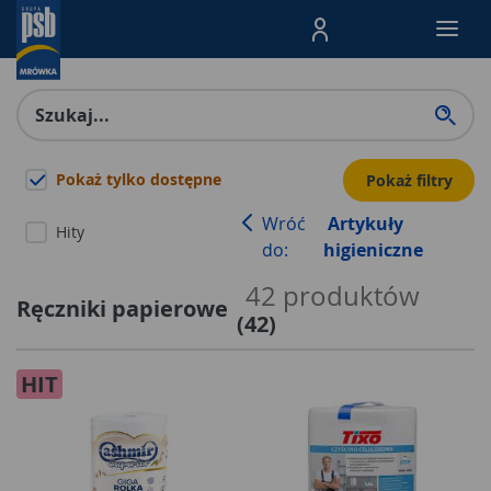
Menu Produktów, nawigacja: E
Pokaż tylko dostępne
Pokaż filtry
Wróć
Artykuły
Hity
do:
higieniczne
42
produktów
Ręczniki papierowe
(
42
)
HIT