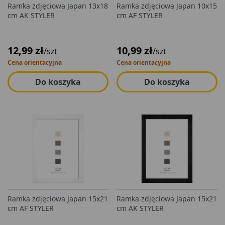
Ramka zdjęciowa Japan 13x18
Ramka zdjęciowa Japan 10x15
cm AK STYLER
cm AF STYLER
12,99 zł
10,99 zł
/szt
/szt
Cena orientacyjna
Cena orientacyjna
Do koszyka
Do koszyka
Ramka zdjęciowa Japan 15x21
Ramka zdjęciowa Japan 15x21
cm AF STYLER
cm AK STYLER