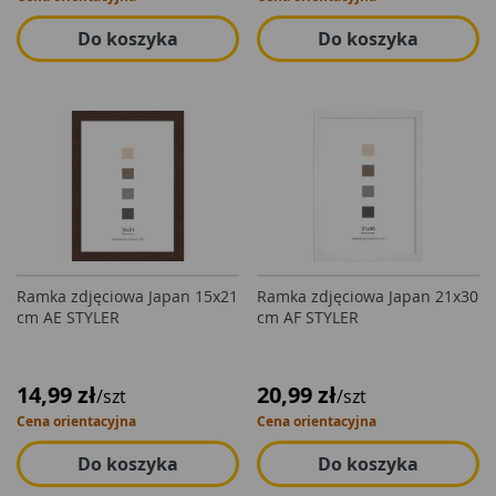
Do koszyka
Do koszyka
Ramka zdjęciowa Japan 15x21
Ramka zdjęciowa Japan 21x30
cm AE STYLER
cm AF STYLER
14,99 zł
20,99 zł
/szt
/szt
Cena orientacyjna
Cena orientacyjna
Do koszyka
Do koszyka