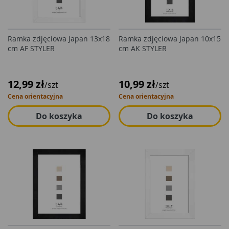
Ramka zdjęciowa Japan 13x18
Ramka zdjęciowa Japan 10x15
cm AF STYLER
cm AK STYLER
12,99 zł
10,99 zł
/szt
/szt
Cena orientacyjna
Cena orientacyjna
Do koszyka
Do koszyka