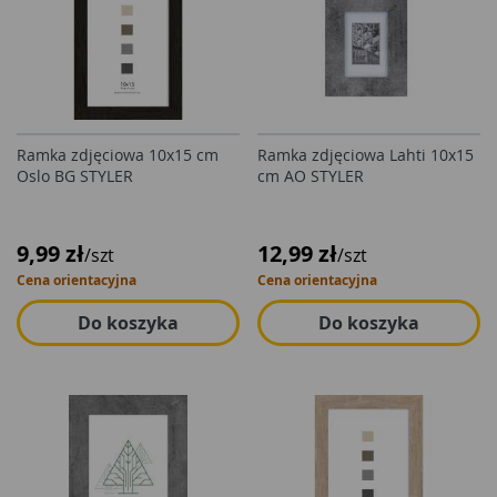
Ramka zdjęciowa 10x15 cm
Ramka zdjęciowa Lahti 10x15
Oslo BG STYLER
cm AO STYLER
9,99 zł
12,99 zł
/szt
/szt
Cena orientacyjna
Cena orientacyjna
Do koszyka
Do koszyka