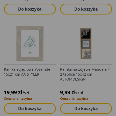
Do koszyka
Do koszyka
Ramka zdjęciowa Yosemite
Ramka na zdjęcie Mandala +
15x21 cm AA STYLER
2 tablice 15x42 cm
ALTOMDESIGN
19,99 zł
9,99 zł
/szt
/kpl
Cena orientacyjna
Cena orientacyjna
Do koszyka
Do koszyka