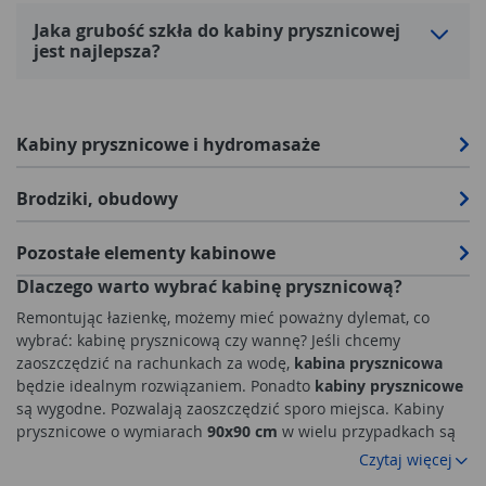
Jaka grubość szkła do kabiny prysznicowej
jest najlepsza?
Kabiny prysznicowe i hydromasaże
Brodziki, obudowy
Pozostałe elementy kabinowe
Dlaczego warto wybrać kabinę prysznicową?
Remontując łazienkę, możemy mieć poważny dylemat, co
wybrać: kabinę prysznicową czy wannę? Jeśli chcemy
zaoszczędzić na rachunkach za wodę,
kabina prysznicowa
będzie idealnym rozwiązaniem. Ponadto
kabiny prysznicowe
są wygodne. Pozwalają zaoszczędzić sporo miejsca. Kabiny
prysznicowe o wymiarach
90x90 cm
w wielu przypadkach są
optymalne. Jeśli jednak mamy małą łazienkę, lepiej wybrać
Czytaj więcej
80x80 cm
. W kabinie o wymiarach 70x70 cm również możemy