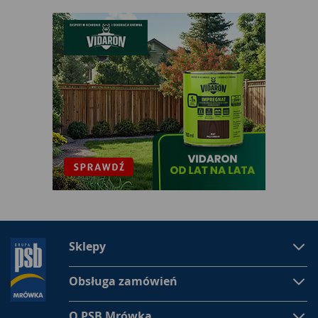
się wykąpać, nie jest jednak polecana osobom starszym i z
nadwagą. Lepiej wybrać wtedy kabinę asymetryczną, na
przykład 70x90 cm. W ofercie możemy też znaleźć kabiny o
wymiarach
90x80 cm
i
80x100 cm
. Wybierając idealną kabinę,
zwróćmy uwagę na metraż i nasze potrzeby.
Doskonałe kabiny prysznicowe z brodzikiem
Producent kabin prysznicowych
oferuje zarówno płytkie, jak i
głębokie brodziki. Niektóre
brodziki prysznicowe
są bardzo
głębokie (nawet 30-35 cm). Typowy brodzik ma wysokość 5-15
cm.
Kabiny natryskowe
są zwykle osadzone na brodzikach,
jednak możemy też znaleźć kabiny bez brodzika. Wtedy
osobno należy dokupić
brodzik prysznicowy
. Pamiętajmy, że
jeśli kabina prysznicowa jest wyposażona w drzwi i ścianki,
brodzik jest niezbędny. Zwróćmy uwagę na to, aby brodzik był
idealnie dopasowany do kształtu kabiny, oraz czy brodzik ma
Sklepy
antypoślizgowe żłobienia. Wtedy możemy bezpiecznie się
kąpać. Wybierając brodzik, zwróćmy uwagę na jego głębokość.
Należy ją mierzyć od dna brodzika do jego górnej krawędzi.
Obsługa zamówień
Kabina z brodzikiem
jest najchętniej wybierana. Przede
wszystkim dlatego, że
kabiny prysznicowe z brodzikiem
są
O PSB Mrówka