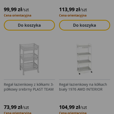
99,99 zł
113,99 zł
/szt
/szt
Cena orientacyjna
Cena orientacyjna
Do koszyka
Do koszyka
Regał łazienkowy z kółkami 3-
Regał łazienkowy na kółkach
półkowy srebrny PLAST TEAM
biały 1976 AWD INTERIOR
73,99 zł
104,99 zł
/szt
/szt
Cena orientacyjna
Cena orientacyjna