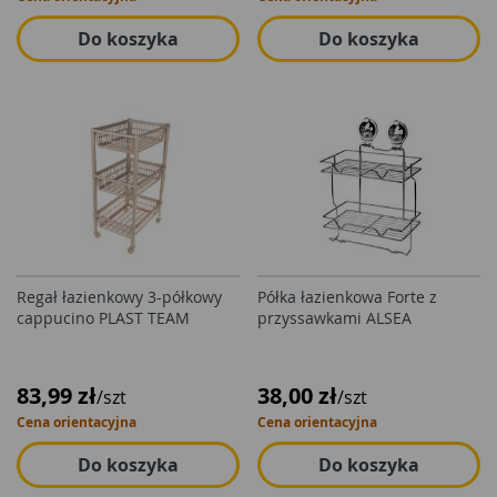
Do koszyka
Do koszyka
Regał łazienkowy 3-półkowy
Półka łazienkowa Forte z
cappucino PLAST TEAM
przyssawkami ALSEA
83,99 zł
38,00 zł
/szt
/szt
Cena orientacyjna
Cena orientacyjna
Do koszyka
Do koszyka