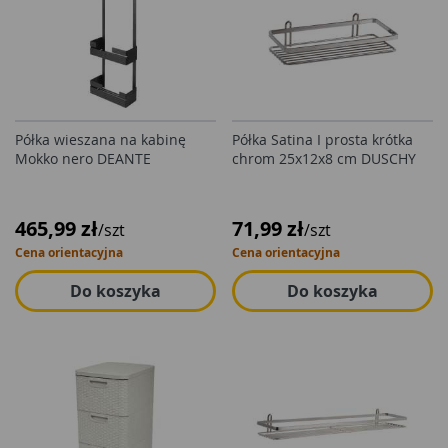
Półka wieszana na kabinę
Półka Satina I prosta krótka
Mokko nero DEANTE
chrom 25x12x8 cm DUSCHY
465,99 zł
71,99 zł
/szt
/szt
Cena orientacyjna
Cena orientacyjna
Do koszyka
Do koszyka