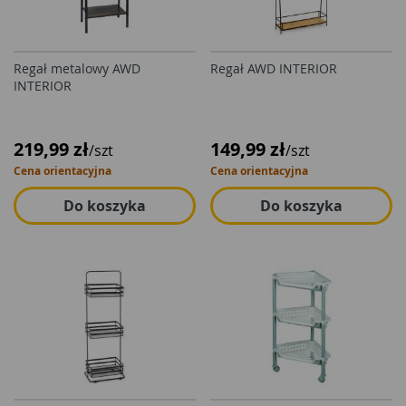
Regał metalowy AWD
Regał AWD INTERIOR
INTERIOR
219,99 zł
149,99 zł
/szt
/szt
Cena orientacyjna
Cena orientacyjna
Do koszyka
Do koszyka