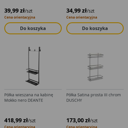
39,99 zł
34,99 zł
/szt
/szt
Cena orientacyjna
Cena orientacyjna
Do koszyka
Do koszyka
Półka wieszana na kabinę
Półka Satina prosta III chrom
Mokko nero DEANTE
DUSCHY
418,99 zł
173,00 zł
/szt
/szt
Cena orientacyjna
Cena orientacyjna