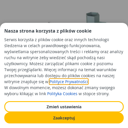
Nasza strona korzysta z plików cookie
Serwis korzysta z plików cookie oraz innych technologii
śledzenia w celach prawidłowego funkcjonowania,
wyświetlania spersonalizowanych treści i reklamy oraz analizy
Wieszak Mephsito na ręcznik
Organizer Julie 11x11x12 cm
ruchu na witrynie żeby wiedzieć skąd pochodzą nasi
podwójny długość 60 cm
miętowy UNIGLOB
użytkownicy. Możesz zarządzać plikami cookie z poziomu
chrom FERRO
Twojej przeglądarki. Więcej informacji na temat warunków
przechowywania lub dostępu do plików cookies na naszej
witrynie znajduje się w
Polityce Prywatności
.
W dowolnym momencie, możesz dokonać zmiany swojego
wyboru klikając w link
Polityka Cookies
w stopce strony.
Zmień ustawienia
Zaakceptuj