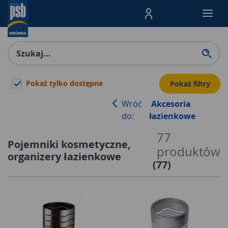
Menu Produktów, nawigacja: E
Pokaż tylko dostępne
Pokaż filtry
Wróć
Akcesoria
do:
łazienkowe
77
Pojemniki kosmetyczne,
produktów
organizery łazienkowe
(
77
)