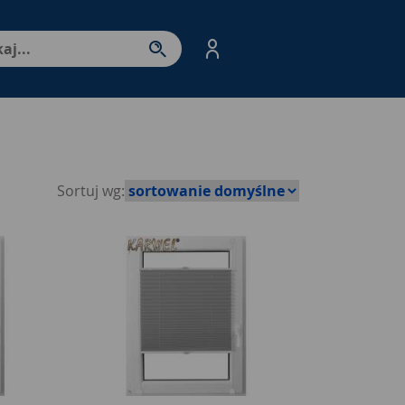
nter - przejdź do strony produktów. Spacja – otwórz/zamkni
Sortuj wg: