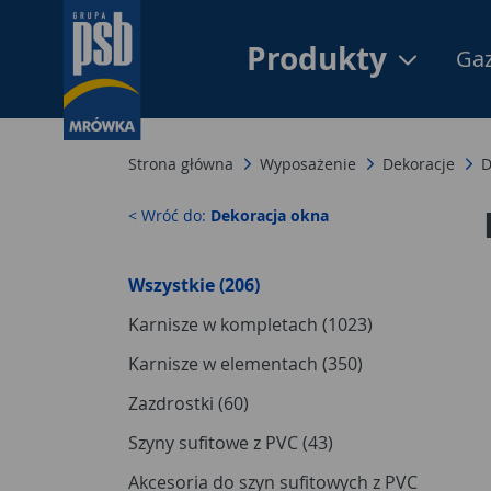
Produkty
Gaz
Strona główna
Wyposażenie
Dekoracje
D
< Wróć do:
Dekoracja okna
Wszystkie (206)
Karnisze w kompletach (1023)
Karnisze w elementach (350)
Zazdrostki (60)
Szyny sufitowe z PVC (43)
Akcesoria do szyn sufitowych z PVC