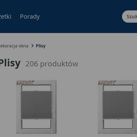
etki
Porady
Menu Produktów, nawigacja: E
ekoracja okna
Plisy
Plisy
206
produktów