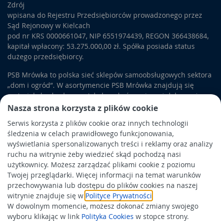
Zdrój
Praktyczne akcesoria plastikowe - kosze na śmieci
wpisana do Rejestru Przedsiębiorców prowadzonego przez
Kosz na śmieci to przedmiot obowiązkowy w każdym domu.
Sąd Rejonowy w Kielcach
Oferujemy kosze do kuchni, łazienek, pokoi, biur czy urzędów.
pod nr KRS 0000661047, NIP 6551974439, REGON 366438684,
Duże kosze ogrodowe, pomogą w zadbaniu czystości na
kapitał wpłacony: 53.275.000,00 zł. Spółka posiada status
podwórku. W sezonie letnim duże kosze są najchętniej
dużego przedsiębiorcy.
kupowane. W ofercie
plastikowe akcesoria
Curver. Są to
kosze na śmieci, pojemniki, pudełka i skrzynki plastikowe.
PSB Mrówka to polska sieć sklepów samoobsługowych sektora
Niezbędne podczas utrzymania porządku w domu, biurze czy
„dom i ogród”. W asortymencie PSB Mrówka znajdują się
ogrodzie. Plastikowe pojemniki mają tę zaletę, że są bardzo
materiały budowlane, artykuły wykończeniowe i dekoracyjne,
praktyczne, trwałe i ładne. Zabrudzenia można z łatwością
wyposażenie łazienek i kuchni, elektronarzędzia, a także
Nasza strona korzysta z plików cookie
usunąć. W sklepie jest wiele modeli koszy i pojemników.
artykuły związane z ogrodem i otoczeniem domu.
Serwis korzysta z plików cookie oraz innych technologii
śledzenia w celach prawidłowego funkcjonowania,
Obowiązek informacyjny
wyświetlania spersonalizowanych treści i reklamy oraz analizy
Polityka prywatności
ruchu na witrynie żeby wiedzieć skąd pochodzą nasi
użytkownicy. Możesz zarządzać plikami cookie z poziomu
Polityka Cookies
Twojej przeglądarki. Więcej informacji na temat warunków
Odbiór zużytego sprzętu
przechowywania lub dostępu do plików cookies na naszej
witrynie znajduje się w
Polityce Prywatności
.
W dowolnym momencie, możesz dokonać zmiany swojego
Wspierają nas:
wyboru klikając w link
Polityka Cookies
w stopce strony.