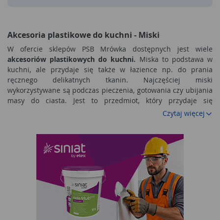
Akcesoria plastikowe do kuchni - Miski
W ofercie sklepów PSB Mrówka dostępnych jest wiele
akcesoriów plastikowych do kuchni.
Miska to podstawa w
kuchni, ale przydaje się także w łazience np. do prania
ręcznego delikatnych tkanin. Najczęściej miski
wykorzystywane są podczas pieczenia, gotowania czy ubijania
masy do ciasta. Jest to przedmiot, który przydaje się
codziennie. Ułatwia wykonywanie codziennych czynności. W
Czytaj więcej
niektórych modelach plastikowych misek można podawać
żywność. Dzieci chętnie jedzą popcorn czy chrupki z kolorowej
miski. Przedmioty te są bardzo praktyczne i ładnie się
prezentują. Kolorowe miski sprawdzają się podczas przyjęć
urodzinowych dla dzieci. Plastikowe miski są bezpieczne,
lekkie i trwałe. Dostępne są w kilku rozmiarach i różnych
kolorach.
Akcesoria plastikowe do mycia każdej podłogi
W ofercie dostępnych jest kilka modeli mopów. W ciągłej