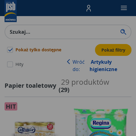
Menu Produktów, nawigacja: E
Pokaż tylko dostępne
Pokaż filtry
Wróć
Artykuły
Hity
do:
higieniczne
29
produktów
Papier toaletowy
(
29
)
HIT