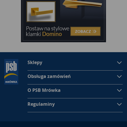
Jednym spodoba się
papier toaletowy
o cieńszej strukturze,
inni z kolei zainwestować zdecydują się w papier
wielowarstwowy, przez co bardzo wytrzymały i przyjemny w
dotyku.
Papier toaletowy dla najbardziej wymagających
To żaden problem znaleźć taki wśród naszych produktów.
Dysponujemy bogatym towarem. Przyglądając się z bliska
naszemu magazynowi, można zauważyć, że regały z
papierami toaletowymi mienią się wszystkimi kolorami tęczy.
Sklepy
Zatem z łatwością uda się wybrać określony kolor papieru
toaletowego do kolorystycznego wystroju łazienki. Nasze
papiery toaletowe odznaczają się także bardzo
Obsługa zamówień
charakterystycznymi zapachami. Z pewnością przyjemniej
stosuje się papier o zapachu rumiankowym lub zielonej
O PSB Mrówka
herbaty, albo cytrynowym, aniżeli zwykły, szary, pozbawiony
woni. Pachnące papiery toaletowe sprawiają, że dyskomfort
Regulaminy
przy czynnościach intymnych nieco się zmniejsza i staje
bardziej znośny. Nasze papiery toaletowe są produktami
odpornymi na wilgoć, dzięki czemu odnajdą się także w
łazienkach, gdzie bywa problem z zachowaniem suchości