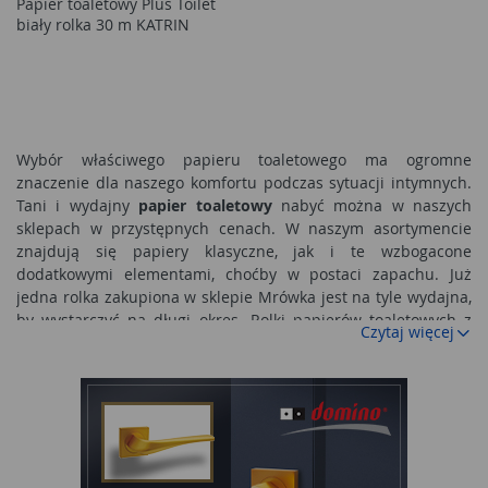
Papier toaletowy Plus Toilet
biały rolka 30 m KATRIN
Wybór właściwego papieru toaletowego ma ogromne
znaczenie dla naszego komfortu podczas sytuacji intymnych.
Tani i wydajny
papier toaletowy
nabyć można w naszych
sklepach w przystępnych cenach. W naszym asortymencie
znajdują się papiery klasyczne, jak i te wzbogacone
dodatkowymi elementami, choćby w postaci zapachu. Już
jedna rolka zakupiona w sklepie Mrówka jest na tyle wydajna,
by wystarczyć na długi okres. Rolki papierów toaletowych z
Czytaj więcej
naszego sklepu charakteryzują się różnym stopniem objętości.
Kiedyś w sklepach kupowaliśmy wszyscy jeden gatunek
papieru toaletowego, był bardzo szorstki i używanie go nie
było zbyt przyjemnym doświadczeniem dla naszych okolic
intymnych. Dziś, na szczęście możemy zapomnieć o tych
wszystkich niewygodach. Nasz sklep internetowy może
pochwalić się papierami toaletowymi o różnej grubości.