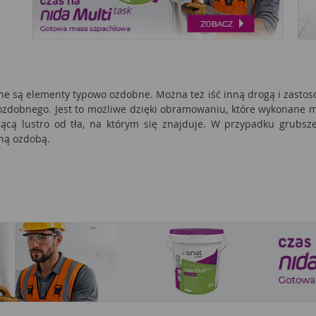
e są elementy typowo ozdobne. Można też iść inną drogą i zasto
zdobnego. Jest to możliwe dzięki obramowaniu, które wykonane moż
jącą lustro od tła, na którym się znajduje. W przypadku grubszej
tną ozdobą.
owało na ciemnych połaciach, ponieważ zapewni odpowiedni kontra
co w efekcie zapewni pewien rodzaj komfortu i równowagi. Biała rama
omnieć należy również o uniwersalności, która charakteryzuje bia
ń. Przede wszystkim, nie jest łatwe w dopasowaniu do innych ele
ędzie to wyglądało zbyt efektownie, dlatego lepszym miejscem będ
doczny, przez co lustro będzie wymagało częstego czyszczenia. Nie 