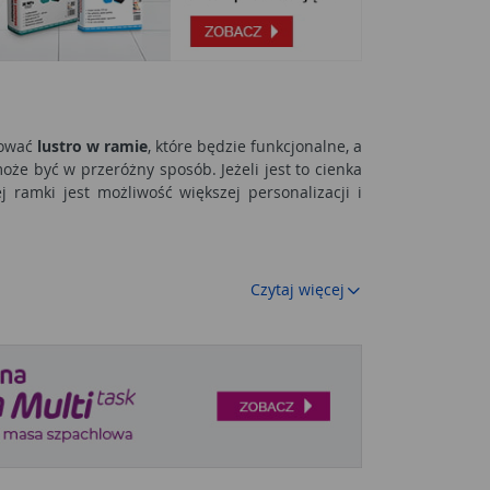
sować
lustro w ramie
, które będzie funkcjonalne, a
e być w przeróżny sposób. Jeżeli jest to cienka
 ramki jest możliwość większej personalizacji i
st pomiędzy barwą jasną i ciemną, ale nie tylko.
Czytaj więcej
 to także sposób na wtopienie się w tło, przez co
ły kolor, dzięki czemu lustro dopasować można do
mentów w otoczeniu. Jeżeli lustro z czarną ramą
zie połać o kolorze jasnym. Pamiętać trzeba też o
mniej jednak, lustro w czarnej ramie daje wyraźny