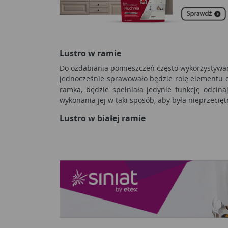
Lustro w ramie
Do ozdabiania pomieszczeń często wykorzystywan
jednocześnie sprawowało będzie rolę elementu o
ramka, będzie spełniała jedynie funkcję odcina
wykonania jej w taki sposób, aby była nieprzecię
Lustro w białej ramie
Lustro w białej ramie dobrze będzie się prezent
Możliwe jest też połączenie z jasnymi kolorami, 
lustro nie zwraca na siebie zbytniej uwagi. Wsp
przedmiotów o wszelakich kolorach.
Lustro w czarnej ramie
Lustro w czarnej ramie wymaga pewnych wyrzecze
umiejscowione zostanie na ciemnej ścianie, nie b
kurzu, który na czarnym kolorze jest bardziej wi