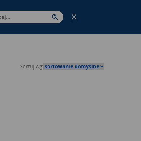
nter - przejdź do strony produktów. Spacja – otwórz/zamkni
Sortuj wg: