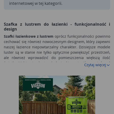
internetowej w tej kategorii.
Szafka z lustrem do łazienki - funkcjonalność i
design
Szafki łazienkowe z lustrem
oprócz funkcjonalności powinno
cechować się również nowoczesnym designem, który zapewni
naszej łazience niepowtarzalny charakter. Dzisiejsze modele
luster są w stanie nie tylko optycznie powiększyć przestrzeń,
ale również wprowadzić do pomieszczenia większą ilość
światła. Wybierając lustro do łazienki powinniśmy wziąć pod
Czytaj więcej
uwagę kilka czynników: po pierwsze, jego wielkość; po drugie,
rodzaj ramy i po trzecie, jego kształt. Idealne lustro
łazienkowe powinno bowiem spełniać wszystkie nasze
potrzeby i wymagania estetyczne.
Jak wybrać idealną szafkę łazienkową z lustrem?
Podobnie jak lustro, tak i oświetlenie pełni niezwykle ważną
funkcję w kontekście aranżacji łazienki. Dlatego też,
odpowiednim dla Ciebie wyborem może okazać się