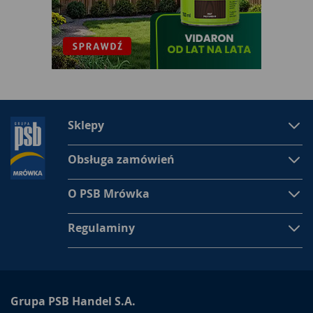
podświetlane
lustro łazienkowe
, charakteryzujące się nie
tylko nowoczesnym designem, ale również niezwykłą
funkcjonalnością. Lustro łazienkowe powinno być również
możliwie jak największe, bowiem moda na lustra o szerokości
umywalki już dawno minęła. Ciekawym rozwiązaniem może
również okazać się wykorzystanie lustra w drewnianej ramie,
które w połączeniu ze świecami w naturalnym kolorze pozwoli
zapewnić naszej łazience niepowtarzalny klimat salonu SPA.
Sklepy
Do jakiej łazienki dobrać szafkę z lustrem?
Szafka łazienkowa z lustrem
to idealne rozwiązanie dla
Obsługa zamówień
wszystkich pomieszczeń wymagających dodatkowej
przestrzeni na przechowywanie. Dzięki niej jesteśmy w stanie
O PSB Mrówka
efektywnie zagospodarować nawet niewielką łazienkę.
Nowoczesne szafki lustrzane charakteryzują się ciekawym
Regulaminy
designem oraz niezwykłą funkcjonalnością, możemy w niech
umieścić wszystkie najpotrzebniejsze kosmetyki oraz
niezbędne środki czystości.
Szafki łazienkowe
z lustrem
wspaniale sprawdzą się w małych łazienkach, w których
niezbędne jest wykorzystanie niemal każdego centymetra.
Grupa PSB Handel S.A.