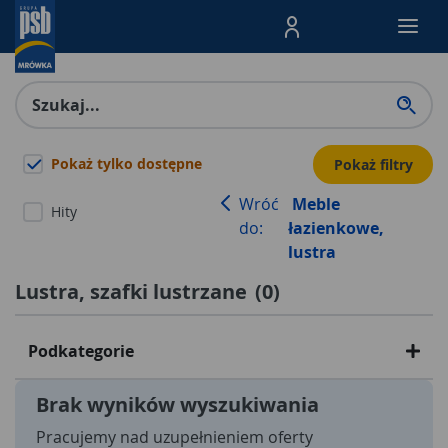
Menu Produktów, nawigacja: E
Pokaż tylko dostępne
Pokaż filtry
Wróć
Meble
Hity
do:
łazienkowe,
lustra
Lustra, szafki lustrzane
(
0
)
Podkategorie
Brak wyników wyszukiwania
Pracujemy nad uzupełnieniem oferty