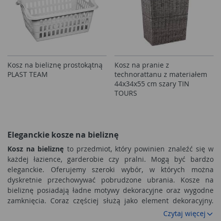
Kosz na bieliznę prostokątną
Kosz na pranie z
PLAST TEAM
technorattanu z materiałem
44x34x55 cm szary TIN
TOURS
Eleganckie kosze na bieliznę
Kosz na bieliznę
to przedmiot, który powinien znaleźć się w
każdej łazience, garderobie czy pralni. Mogą być bardzo
eleganckie. Oferujemy szeroki wybór, w których można
dyskretnie przechowywać pobrudzone ubrania. Kosze na
bieliznę posiadają ładne motywy dekoracyjne oraz wygodne
zamknięcia. Coraz częściej służą jako element dekoracyjny.
Kolorystycznie dobrane do wnętrza pomieszczenia, ładnie
Czytaj więcej