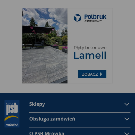
współgrają z otoczeniem, często służą jako uzupełniający
element dekoracyjny. Oferujemy
kosze na bieliznę
różnych
wielkości i kształtów. Dostępne są kosze prostokątne, narożne,
okrągłe. Wiele kolorowych modeli z pięknymi motywami
dekoracyjnymi.
Uniwersalny kosz na pranie
Kosz na pranie
powinien być ładny, uniwersalny i trwały. Takie
kosze znajdują się w ofercie naszego sklepu. Wykonane z
mocnego tworzywa sztucznego są najchętniej kupowane.
Oferujemy wiele modeli. Kosze na pranie z tworzywa są
bardzo uniwersalne, pasują do każdego pomieszczenia.
Można postawić w łazience, garderobie czy pralni.
Odpowiednio dobrany kosz może posłużyć jako element
wystroju w pomieszczeniu. Dzięki ładnym ornamentom oraz
szerokiej gamie kolorów,
kosze na pranie
stały się
przedmiotem bardzo pożądanym. Są nie tylko bardzo
Sklepy
praktyczne, ale także ładnie się prezentują.
Kosz wiklinowy na pranie
Obsługa zamówień
Kosze wiklinowe to jeden z najmodniejszych modeli
koszy na
O PSB Mrówka
pranie
. Kosz wiklinowy z tworzywa sztucznego ma wiele zalet.