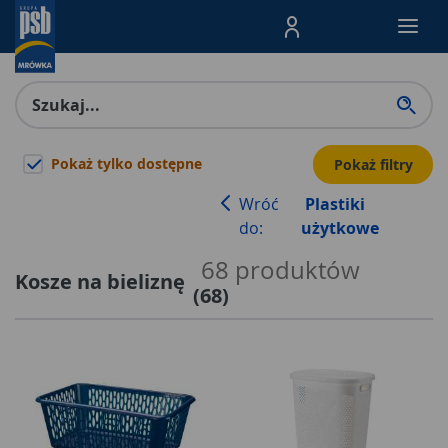
Menu Produktów, nawigacja: E
Pokaż tylko dostępne
Pokaż filtry
Wróć
Plastiki
do:
użytkowe
68
produktów
Kosze na bieliznę
(
68
)