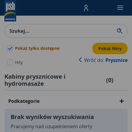
Menu Produktów, nawigacja: E
Pokaż tylko dostępne
Pokaż filtry
Wróć do:
Prysznice
Hity
Kabiny prysznicowe i
(
0
)
hydromasaże
Podkategorie
Brak wyników wyszukiwania
Pracujemy nad uzupełnieniem oferty