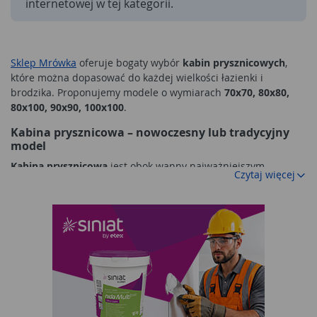
internetowej w tej kategorii.
Sklep Mrówka
oferuje bogaty wybór
kabin prysznicowych
,
które można dopasować do każdej wielkości łazienki i
brodzika. Proponujemy modele o wymiarach
70x70, 80x80,
80x100, 90x90, 100x100
.
Kabina prysznicowa – nowoczesny lub tradycyjny
model
Kabina prysznicowa
jest obok wanny najważniejszym
Czytaj więcej
elementem w każdym projekcie łazienki, od której często
rozpoczynamy proces jej urządzania. Jeśli wolimy brać
prysznice zamiast korzystać z długich kąpieli, będzie to trafny
wybór. Decydując się na wybrany model
kabiny prysznicowej
musimy zastanowić się, gdzie planujemy ją umieścić. Jest to o
tyle ważne, że determinuje nie tylko jej wielkość, ale również
kształt, wielkość
brodzika
czy sposób otwierania i zamykania.
Umieszczając kabinę prysznicową w rogu, powinniśmy wybrać
model narażony, a jeśli wolimy oprzeć ją o jedną ze ścian,
kabinę prysznicową 3 ścienną
lub
kabinę prysznicową 4