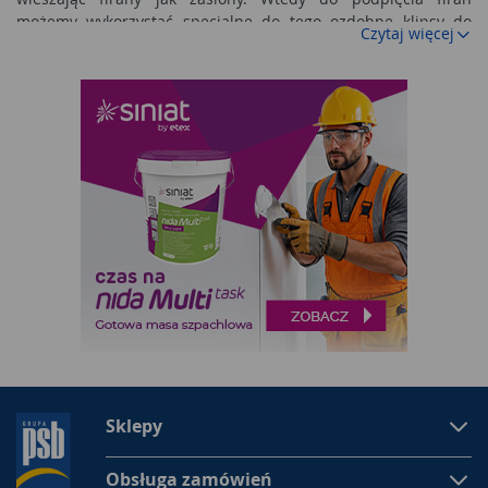
możemy wykorzystać specjalne do tego ozdobne klipsy do
Czytaj więcej
firan. Sklepy oferują przeróżne modele klipsów, które będą
pasować do różnych stylów architektury wnętrz, na przykład
do obecnie modnego nowoczesnego czy też klasycznego. Inną
przykładową propozycją dekoracji okna, którą możemy
zrealizować dzięki kupieniu firany na metry jest wybór firany z
wyrazistym, charakternym wzorem, który będzie wyrażał
naszą osobowość. Taką firanę wystarczy zwiesić, bo wzór jest
tu najważniejszy, a jakiekolwiek dodatkowe upięcie byłoby
estetycznie przesadne. Jeśli chcemy upinać firany na metry
lepiej wybrać tkaniny o gładkiej fakturze. Firany na metry dają
duże możliwości dekoracyjne i są tańsze od gotowych firan na
okna.
Dlaczego warto kupować firany na metry?
Kiedy myślimy o dekoracji okna trzeba brać pod uwagę jak we
wszystkim jaką osobą jesteśmy i jakie mamy oczekiwania.
Wydaje się to zbędne i bez sensu jednak w swoim domu
Sklepy
spędzamy ogromną część naszego życia i ważne, aby był on
dla nas miejscem do, którego chcemy wracać i w którym
Obsługa zamówień
przyjemnie i w miarę łatwo możemy funkcjonować - żyć. Okno