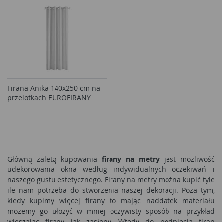
Firana Anika 140x250 cm na
przelotkach EUROFIRANY
Główną zaletą kupowania
firany na metry
jest możliwość
udekorowania okna według indywidualnych oczekiwań i
naszego gustu estetycznego. Firany na metry można kupić tyle
ile nam potrzeba do stworzenia naszej dekoracji. Poza tym,
kiedy kupimy więcej firany to mając naddatek materiału
możemy go ułożyć w mniej oczywisty sposób na przykład
wieszając firany jak zasłony. Wtedy do podpięcia firan