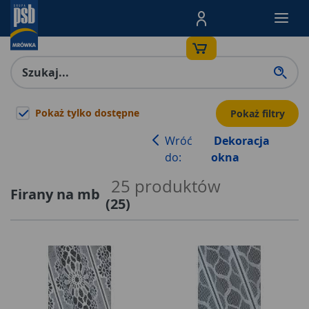
Menu Produktów, nawigacja: E
Pokaż tylko dostępne
Pokaż filtry
Wróć
Dekoracja
do:
okna
25
produktów
Firany na mb
(
25
)