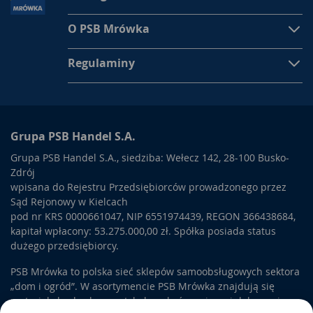
jest jednym z najważniejszych elementów wnętrza, dlatego
jego dekoracja powinna być adekwatna do naszych potrzeb.
O PSB Mrówka
Możliwość na bardziej indywidualne podejście do tematu
Regulaminy
dekoracji okna daje nam kupno
firan na metry
. Zalet
firan na
metry
jest bardzo dużo, przede wszystkim:
możemy kupić, tyle firany ile dokładnie potrzebujemy
(wymierzając okno decydujemy, jaką długość i szerokość ma
mieć według nas nasza firana)
Grupa PSB Handel S.A.
możemy decydując się na
firany na metry
, kupić materiał
Grupa PSB Handel S.A., siedziba: Wełecz 142, 28-100 Busko-
nieco taniej, niż w przypadku kupna firany gotowej już do
Zdrój
zawieszenia,
wpisana do Rejestru Przedsiębiorców prowadzonego przez
możemy stworzyć coś absolutnie swojego, jeśli mamy zmysł
Sąd Rejonowy w Kielcach
artystyczny i lubimy materiały, wzornictwo i dekorowanie to
pod nr KRS 0000661047, NIP 6551974439, REGON 366438684,
sprawi nam to dużo przyjemności, a praca przy dekoracji
kapitał wpłacony: 53.275.000,00 zł. Spółka posiada status
rozbudzi naszą wyobraźnie i poćwiczy wyczucie i gust, nawet
dużego przedsiębiorcy.
jeśli zdecydujemy się finalnie na najprostsze rozwiązanie,
zawsze warto próbować różnych możliwości. Kreatywność jest
PSB Mrówka to polska sieć sklepów samoobsługowych sektora
cechą pożądaną, dlatego warto ją w sobie budzi lub wyrabiać,
„dom i ogród”. W asortymencie PSB Mrówka znajdują się
ponieważ każdy z nas taką cechę posiada, wystarczy ją odkryć
materiały budowlane, artykuły wykończeniowe i dekoracyjne,
na przykład przy pomocy
firany na metry
.