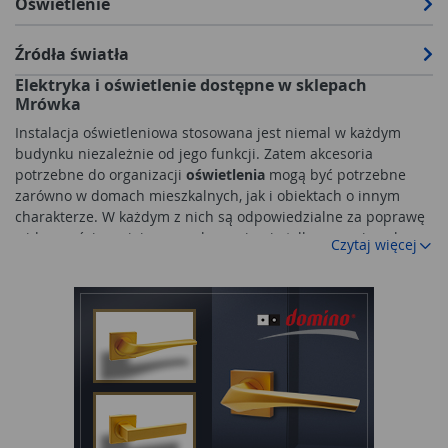
Oświetlenie
Źródła światła
Elektryka i oświetlenie dostępne w sklepach
Mrówka
Instalacja oświetleniowa stosowana jest niemal w każdym
budynku niezależnie od jego funkcji. Zatem akcesoria
potrzebne do organizacji
oświetlenia
mogą być potrzebne
zarówno w domach mieszkalnych, jak i obiektach o innym
charakterze. W każdym z nich są odpowiedzialne za poprawę
widoczności w miejscu przebywania nie tylko po zmierzchu,
Czytaj więcej
ale także przy pracy. W sklepach Mrówka znalazły się
elementy przeznaczone do organizacji oświetlenia. Należą do
nich zarówno lampy różnego typu, jak i źródła światła w
postaci żarówek. Wiele różnorodnych produktów może się
przydać przy urządzaniu obiektu, jak i pracach remontowych.
Akcesoria oświetleniowe
Właściwe
oświetlenie
obiektu jest możliwe tylko przy
prawidłowym doborze
akcesoriów oświetleniowych
. Należą do