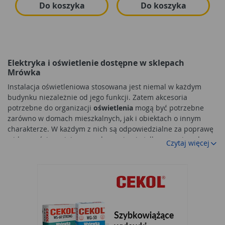
Do koszyka
Do koszyka
Elektryka i oświetlenie dostępne w sklepach
Mrówka
Instalacja oświetleniowa stosowana jest niemal w każdym
budynku niezależnie od jego funkcji. Zatem akcesoria
potrzebne do organizacji
oświetlenia
mogą być potrzebne
zarówno w domach mieszkalnych, jak i obiektach o innym
charakterze. W każdym z nich są odpowiedzialne za poprawę
widoczności w miejscu przebywania nie tylko po zmierzchu,
Czytaj więcej
ale także przy pracy. W sklepach Mrówka znalazły się
elementy przeznaczone do organizacji oświetlenia. Należą do
nich zarówno lampy różnego typu, jak i źródła światła w
postaci żarówek. Wiele różnorodnych produktów może się
przydać przy urządzaniu obiektu, jak i pracach remontowych.
Akcesoria oświetleniowe
Właściwe
oświetlenie
obiektu jest możliwe tylko przy