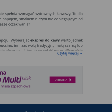
nie spełnia wymagań wytrawnych kawoszy. To dla
ach napojem, smakiem niczym nie odbiegającym od
nasze oczekiwania?
apoju. Wybierając
ekspres do kawy
warto jednak
uccino, inni zaś wolą tradycyjną małą czarną lub
ie ekspresu, który przyrządzić może kilkanaście
Czytaj więcej
d zakupem. Kiedy już wiemy, jakiego zakresu usług
 jednak który zaserwuje nam aromatyczną kawę po
e ekspresem niskociśnieniowym, kawa przez niego
alaną wrzątkiem. Dzięki zastosowaniu filtra, nie
k naprawdę musimy tylko wsypać kawę i włączyć
mocniejsza, niż ta przyrządzona przed jakikolwiek
dzaj ekspresu jest zwykle najtańszy, ale będzie
 mlekiem, rzadko mają także możliwość regulacji