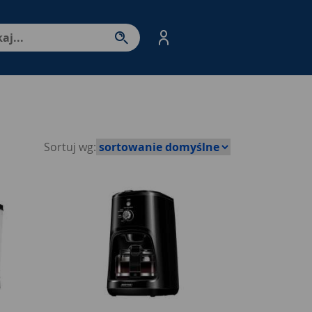
nter - przejdź do strony produktów. Spacja – otwórz/zamkni
Sortuj wg: