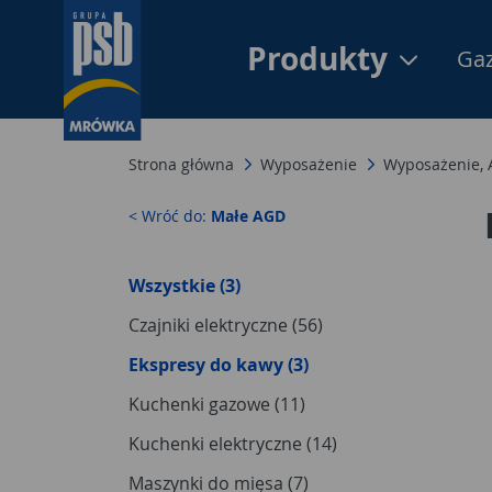
Produkty
Gaz
Strona główna
Wyposażenie
Wyposażenie,
< Wróć do:
Małe AGD
Wszystkie (3)
Czajniki elektryczne (56)
Ekspresy do kawy (3)
Kuchenki gazowe (11)
Kuchenki elektryczne (14)
Maszynki do mięsa (7)