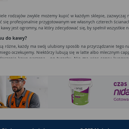
wiele rodzajów zwykle możemy kupić w każdym sklepie, zazwyczaj 
zyć się profesjonalnie przygotowanym we własnych czterech ścian
kawy jest ogromny, na który zdecydować się, by spełnił wszystkie 
su do kawy?
są różne, każdy ma swój ulubiony sposób na przyrządzanie tego n
niego oczekujemy. Niektórzy lubują się w latte albo mlecznym capp
 wyłączenie kawę parzoną - po turecku. Nie ma więc sensu kupowan
presso. Właśnie dlatego, dobrze jest znać swoje gusta jeszcze prze
ru tego idealnego. Na rynku dostępnych jest wiele ich rodzajów,
oty
ką, mokką lub kafeterką - jest najprostszym w budowie i obsłudz
 po turecku lub tak zwaną włoską - czyli najprostszą mieloną, z
 Zaletą ekspresów przelewowych jest prostota w obsłudze, ta
eleje się poprzez filtr do kubka, dzięki temu jest zdecydowanie 
awierać także toksyny. Cały proces zajmie nawet kwadrans. Ten ro
nka do kawy, ponadto nie zaparzymy za jego pomocą choćby kawy z