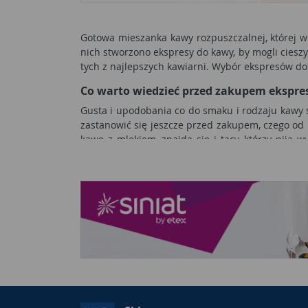
Gotowa mieszanka kawy rozpuszczalnej, której 
nich stworzono ekspresy do kawy, by mogli cies
tych z najlepszych kawiarni. Wybór ekspresów do 
Co warto wiedzieć przed zakupem ekspre
Gusta i upodobania co do smaku i rodzaju kawy 
zastanowić się jeszcze przed zakupem, czego od 
kawę z mlekiem, znajdą się i tacy, którzy piją
rodzajów kaw, jeśli pijemy od wielu lat tylko es
oczekujemy od ekspresu, możemy przejść do wybo
turecku, a jaki zaparzy pyszne latte macchiato?
Ekspres przelewowy - dla wielbicieli prost
Ekspres przelewowy
- nazywany niekiedy kawiar
przyrządzona w smaku przypomina tradycyjną kawę
musimy jednak borykać się z problemem fusów.
urządzenie, kawa zostanie zalana wrzątkiem i prz
inny ekspres, niestety będzie z tego względu z
wymagał częstej wymiany filtrów i osobnego mły