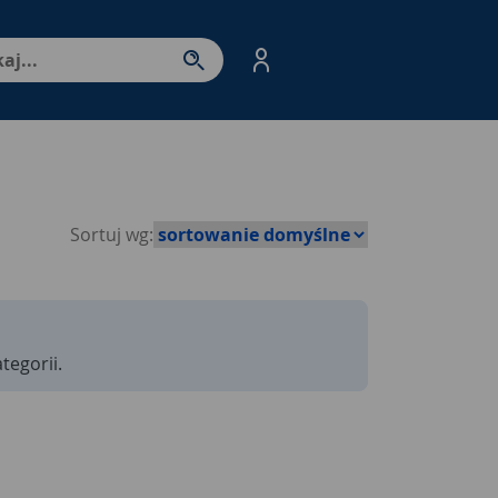
nter - przejdź do strony produktów. Spacja – otwórz/zamkni
Sortuj wg:
tegorii.