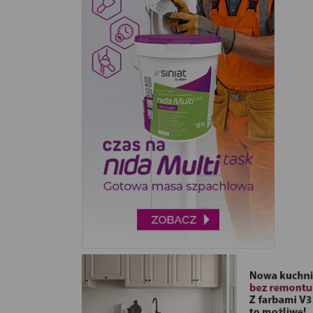
KAEM (1)
MIRPOL (2)
MULTI-DECOR (297)
OŁER (2)
TIN TOURS (4)
TS INTERIOR (3)
VIMAR (79)
VOG (2)
ZMM MAXPOL (4)