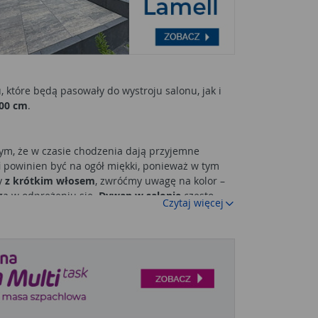
które będą pasowały do wystroju salonu, jak i
00 cm
.
tym, że w czasie chodzenia dają przyjemne
i
powinien być na ogół miękki, ponieważ w tym
y
z krótkim włosem
, zwróćmy uwagę na kolor –
gą w odprężeniu się.
Dywan w salonie
często
Czytaj więcej
fortowy. Niezwykłe wzory będą stanowiły wspaniałą
zależnie od naszym preferencji oraz posiadać
 na korytarzu. Jeśli mieszkamy w piętrowym
dzenia po schodach. Czy
dywan
będzie pasował
 wizualne ocieplenie podłogi.
Duże dywany do