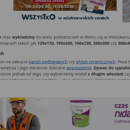
y
oraz
wykładziny
do wielu pomieszczeń w domu czy w mieszkaniu, 
ymiarach takich jak
120x170, 160x200, 160x230, 200x300
czy
300x4
eń
m na zakrycie
paneli podłogowych
czy
płytek ceramicznych
. Poza 
j wnętrza i jego starannie dobrane
wyposażenie
.
Dywan do sypialn
leżnie jednak od tego, czy wybierzemy model
z długim włosiem
cz
iosą temperaturę we wnętrzu, a te o stonowanej kolorystyce pomo
 okolicy stolika, by odpoczynek na sofie był jeszcze bardziej kom
lonu
mogą być wykonane z włókien naturalnych lub syntetycznych, 
ież
chodników dywanowych
, które można ułożyć w przedpokoju czy
odowe
, które poprawią bezpieczeństwo w czasie wchodzenia i scho
jeśli jest ona połączona z jadalnią i szukamy świetnego sposobu na