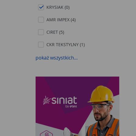
KRYSIAK (0)
AMR IMPEX (4)
CIRET (5)
CKR TEKSTYLNY (1)
DAJAR (8)
pokaż wszystkich...
DIRECT HOME AND GARDEN (1)
EUROFIRANY (8)
EUROMAT (30)
FLORENTYNA (3)
GALICJA (67)
INDAVO (338)