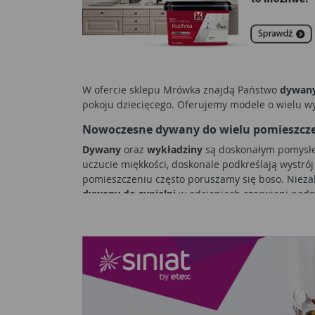
W ofercie sklepu Mrówka znajdą Państwo
dywan
pokoju dziecięcego. Oferujemy modele o wielu w
Nowoczesne dywany do wielu pomieszcz
Dywany
oraz
wykładziny
są doskonałym pomysłe
uczucie miękkości, doskonale podkreślają wystró
pomieszczeniu często poruszamy się boso. Nieza
dywany do sypialni
w odcieniach czerwieni podn
pojawia się w modnych aranżacjach, szczególnie w
ozdobę wnętrza przez długie lata.
Dywany do sa
wiele różnorodnych kształtów.
Duże i małe dywany w każdym pokoju
W nowoczesnym domu nie może zabraknąć równ
budynku, niezbędne będą również
nakładki sch
również do kuchni? Jak najbardziej! Szczególnie 