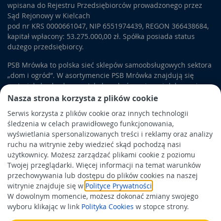
wpisana do Rejestru Przedsiębiorców prowadzonego przez
Sąd Rejonowy w Kielcach
pod nr KRS 0000661047, NIP 6551974439, REGON 366438684,
kapitał wpłacony: 53.275.000,00 zł. Spółka posiada status
dużego przedsiębiorcy.
PSB Mrówka to polska sieć sklepów samoobsługowych sektora
„dom i ogród”. W asortymencie PSB Mrówka znajdują się
materiały budowlane, artykuły wykończeniowe i dekoracyjne,
wyposażenie łazienek i kuchni, elektronarzędzia, a także
Nasza strona korzysta z plików cookie
artykuły związane z ogrodem i otoczeniem domu.
Serwis korzysta z plików cookie oraz innych technologii
śledzenia w celach prawidłowego funkcjonowania,
Obowiązek informacyjny
wyświetlania spersonalizowanych treści i reklamy oraz analizy
Polityka prywatności
ruchu na witrynie żeby wiedzieć skąd pochodzą nasi
użytkownicy. Możesz zarządzać plikami cookie z poziomu
Polityka Cookies
Twojej przeglądarki. Więcej informacji na temat warunków
Odbiór zużytego sprzętu
przechowywania lub dostępu do plików cookies na naszej
witrynie znajduje się w
Polityce Prywatności
.
W dowolnym momencie, możesz dokonać zmiany swojego
Wspierają nas:
wyboru klikając w link
Polityka Cookies
w stopce strony.