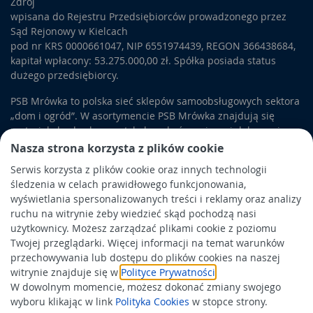
Zdrój
w ciągu dnia.
Dekoracje domu
stosowane w sypialni mogą też
wpisana do Rejestru Przedsiębiorców prowadzonego przez
zdobić ściany, meble czy inne puste przestrzenie.
Sąd Rejonowy w Kielcach
pod nr KRS 0000661047, NIP 6551974439, REGON 366438684,
Pozostałe artykuły dekoracyjne i dodatki
kapitał wpłacony: 53.275.000,00 zł. Spółka posiada status
W tej grupie znajdują się także
dodatki do domu
, które poza
dużego przedsiębiorcy.
tworzeniem dekoracji, mają za zadanie poprawić jego
funkcjonalność. Należą do nich między innymi efektowne
PSB Mrówka to polska sieć sklepów samoobsługowych sektora
zegary
, które mogą znaleźć zastosowanie w każdym
„dom i ogród”. W asortymencie PSB Mrówka znajdują się
pomieszczeniu. Interesujące
ręczniki
można wykorzystać do
materiały budowlane, artykuły wykończeniowe i dekoracyjne,
dekoracji łazienki. Wśród nietypowych
dodatków do
wyposażenie łazienek i kuchni, elektronarzędzia, a także
Nasza strona korzysta z plików cookie
mieszkania
można znaleźć także
sztuczne kwiaty
, które będą
artykuły związane z ogrodem i otoczeniem domu.
Serwis korzysta z plików cookie oraz innych technologii
jeszcze ciekawszą ozdobą, jeśli umieścimy je w
wazonach
.
śledzenia w celach prawidłowego funkcjonowania,
Obowiązek informacyjny
wyświetlania spersonalizowanych treści i reklamy oraz analizy
Polityka prywatności
ruchu na witrynie żeby wiedzieć skąd pochodzą nasi
użytkownicy. Możesz zarządzać plikami cookie z poziomu
Polityka Cookies
Twojej przeglądarki. Więcej informacji na temat warunków
Odbiór zużytego sprzętu
przechowywania lub dostępu do plików cookies na naszej
witrynie znajduje się w
Polityce Prywatności
.
W dowolnym momencie, możesz dokonać zmiany swojego
Wspierają nas:
wyboru klikając w link
Polityka Cookies
w stopce strony.