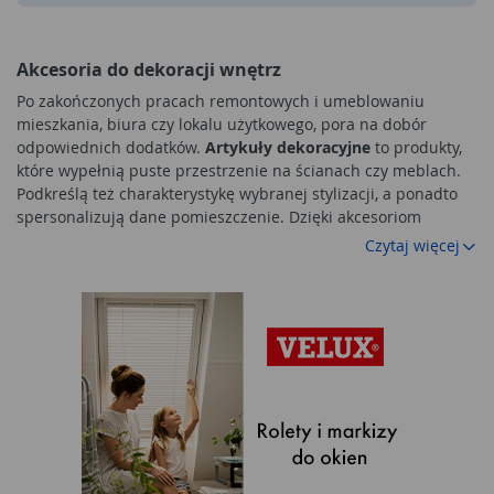
Akcesoria do dekoracji wnętrz
Po zakończonych pracach remontowych i umeblowaniu
mieszkania, biura czy lokalu użytkowego, pora na dobór
odpowiednich dodatków.
Artykuły dekoracyjne
to produkty,
które wypełnią puste przestrzenie na ścianach czy meblach.
Podkreślą też charakterystykę wybranej stylizacji, a ponadto
spersonalizują dane pomieszczenie. Dzięki akcesoriom
ozdobnym wnętrze będzie przyjazne w odbiorze i zachęci do
Czytaj więcej
spędzania w nim wolnego czasu. W marketach Mrówka można
znaleźć ozdoby do domu o różnym wyglądzie i
charakterystyce. Poszczególne produkty mogą znaleźć
zastosowanie w każdym pomieszczeniu w mieszkaniu.
Różnorodne kolory, rozmiary i zastosowanie pozwolą stworzyć
wymarzoną aranżację wnętrza mieszkania.
Ciekawe dekoracje do salonu
Salon to najbardziej reprezentacyjna część mieszkania. To
tutaj przyjmowani są goście, a domownicy spędzają wolny