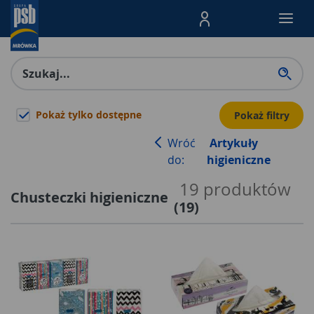
Menu Produktów, nawigacja: E
Pokaż tylko dostępne
Pokaż filtry
Wróć
Artykuły
do:
higieniczne
19
produktów
Chusteczki higieniczne
(
19
)