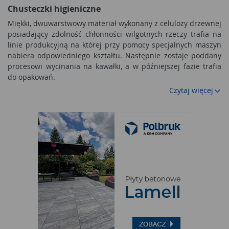
Chusteczki higieniczne
Miękki, dwuwarstwowy materiał wykonany z celulozy drzewnej
posiadający zdolność chłonności wilgotnych rzeczy trafia na
linie produkcyjną na której przy pomocy specjalnych maszyn
nabiera odpowiedniego kształtu. Następnie zostaje poddany
procesowi wycinania na kawałki, a w późniejszej fazie trafia
do opakowań.
Czytaj więcej
Wykonanie
chusteczki higienicznej
polega na stworzeniu
odpowiedniej receptury w skład której wchodzi celuloza
drzewna. Z podobnego materiału wykonywane są bandaże
elastyczne oraz papier toaletowy. Używanie chusteczek jest
nawykiem w prawie wszystkich krajach na świecie w tym min.
Polsce. Dla kobiet chusteczka higieniczna jest znakomitą
pomocą podczas zmywania makijażu dla mężczyzn zaś
wielkim plusem gdy mężczyzna musi wytrzeć twarz lub
wysmarkać nos. Na rynku jest obecnie wiele rodzajów
chusteczek higienicznych. Od zwykłych bezzapachowy po
chusteczki ze środkiem do czyszczenia szkła np. szkła
okularowego.