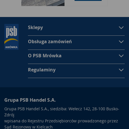
Chusteczki higieniczne w kartoniku
Chusteczki higieniczne w kartoniku
stworzone zostały z
myślą o ludziach dbających o higienę osobistą. Czystość to
priorytet w dzisiejszych czasach gdzie dookoła panuje pełno
Sklepy
chorób, roznoszonych jest wiele zarazków oraz infekcji.
Korzystając z chusteczki higienicznych w kartoniku potwierdza
się przekonanie o zdrowym, czystym trybie życia. Pakowane i
Obsługa zamówień
sprzedawane są w ładnych, przyjemnych dla oka pudełkach
posiadających otwór u góry z którego to jedna po drugiej
O PSB Mrówka
wydostaje się je. Jednak posiadanie chusteczek to nie
wszystko. Stosując je trzeba pamiętać o tym aby po każdym
Regulaminy
użyciu wyrzucić wykorzystaną do kosza na śmieci aby nie
przedostawać zarazków. Trzymanie ich zawsze w oryginalnym
opakowaniu w celu zachowania ich czystości- to jest
konieczne aby uchronić ciało przed kontaktem z zarazkami i
bakteriami.
Grupa PSB Handel S.A.
Chusteczki higieniczne w kartoniku stworzone są po to aby
Grupa PSB Handel S.A., siedziba: Wełecz 142, 28-100 Busko-
korzystać z nich w domu, pracy i w każdym innym miejscu.
Zdrój
Używanie ich podczas kataru jest wysoce komfortowym
wpisana do Rejestru Przedsiębiorców prowadzonego przez
rozwiązaniem. Wszystko zależy od wyboru chusteczek. Można
Sąd Rejonowy w Kielcach