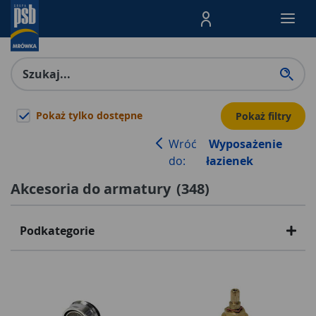
Menu Produktów, nawigacja: E
Pokaż tylko dostępne
Pokaż filtry
Wróć
Wyposażenie
do:
łazienek
Akcesoria do armatury
(
348
)
Podkategorie