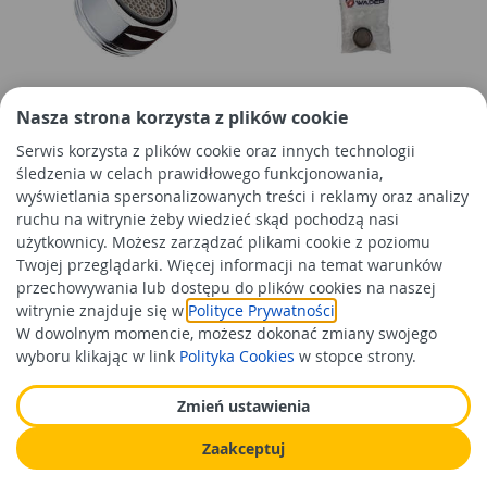
Perlator do baterii
Perlator do wylewek baterii
Nasza strona korzysta z plików cookie
umywalkowych M24 BISK
umywalki i zlewu
Serwis korzysta z plików cookie oraz innych technologii
chromowany - wkręcany
śledzenia w celach prawidłowego funkcjonowania,
WADEP
wyświetlania spersonalizowanych treści i reklamy oraz analizy
17,99 zł
10,99 zł
/szt
/szt
ruchu na witrynie żeby wiedzieć skąd pochodzą nasi
Cena orientacyjna
Cena orientacyjna
użytkownicy. Możesz zarządzać plikami cookie z poziomu
Twojej przeglądarki. Więcej informacji na temat warunków
Do koszyka
Do koszyka
przechowywania lub dostępu do plików cookies na naszej
witrynie znajduje się w
Polityce Prywatności
.
W dowolnym momencie, możesz dokonać zmiany swojego
wyboru klikając w link
Polityka Cookies
w stopce strony.
Zmień ustawienia
Zaakceptuj