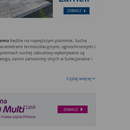
domu
będzie na najwyższym poziomie. Sucha
arametrami termoizolacyjnymi, ogniochronnymi i
W systemach suchej zabudowy wykonywane są
atego, zanim zamienimy strych w funkcjonalne i
Czytaj więcej
 właściwości i zastosowania. Najchętniej
inny być starannie przemyślane. Farby lateksowe
ne. Wykazują odporność na ścieranie i
śli mamy małe dzieci lub zwierzęta. Farbami
na dużą wilgoć. Są elastyczne, wydajne i