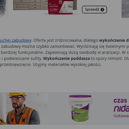
suchej zabudowy
. Oferta jest zróżnicowana, dlatego
wykończenie 
j zabudowy można szybko zamontować. Wyróżniają się świetnymi p
ię bardziej funkcjonalne. Zapewniają dużą swobodę w aranżacji. 
 i podwieszane sufity.
Wykończenie poddasza
to spory remont. Dl
przedsięwzięcie. Użyjmy materiałów wysokiej jakości.
obem na
wykończenie wnętrz
. Wybór
farb
jest ogromny. Mają różne
zenie mieszkania
to spory wydatek, dlatego wszystkie decyzje pow
edpokoju. Wyróżniają się dużą elastycznością. Są paroprzepuszczal
bą lateksową możemy bardzo łatwo wymyć. To niezwykle ważne, je
a. Unikajmy jednak malowania nimi kuchni i łazienki, ze względu 