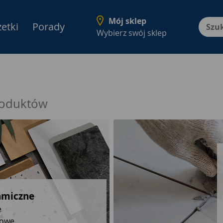
Mój sklep
etki
Porady
Menu Produktów, nawigacja: E
Wybierz swój sklep
oduktów
Chemia budowl
Fugi
Czyściki i zmywacze
Kleje
Piany
Silikony, akryle