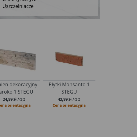
Akceso
ień dekoracyjny
Płytki Monsanto 1
Pianoklej do płyt
roko 1 STEGU
STEGU
wersji pistoletow
/op
/op
ml…
24,99 zł
42,99 zł
ena orientacyjna
Cena orientacyjna
/szt
37,99 zł
Cena orientacyj
Zestaw malarski HARDY
CERAMIK: Wszystko, czego