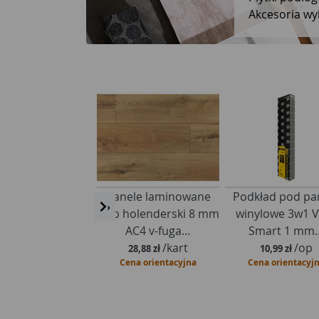
Akcesoria wykończeniowe do płyte
Płyta g-k
Panele laminowane
Podkład pod pa
‹
›
x1200x2600 mm
Dąb holenderski 8 mm
winylowe 3w1 Vi
 Typu A SINIAT
AC4 v-fuga…
Smart 1 mm
/szt
/kart
/op
34,99 zł
28,88 zł
10,99 zł
na orientacyjna
Cena orientacyjna
Cena orientacyjn