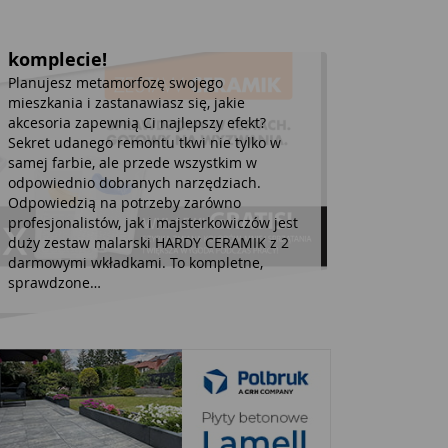
potrzebujesz do precyzyjnego
malowania – w jednym
komplecie!
Planujesz metamorfozę swojego
mieszkania i zastanawiasz się, jakie
akcesoria zapewnią Ci najlepszy efekt?
Sekret udanego remontu tkwi nie tylko w
samej farbie, ale przede wszystkim w
odpowiednio dobranych narzędziach.
Odpowiedzią na potrzeby zarówno
profesjonalistów, jak i majsterkowiczów jest
duży zestaw malarski HARDY CERAMIK z 2
darmowymi wkładkami. To kompletne,
sprawdzone…