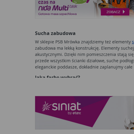
Sucha zabudowa
W sklepie PSB Mrówka znajdziemy też elementy
zabudowa ma lekką konstrukcję. Elementy suche
akustycznymi. Dzięki nim pomieszczenia stają s
przede wszystkim ścianki działowe, suche podłogi
eleganckie poddasze, dokładnie zaplanujmy całe 
Jaką farbę wybrać?
Malowanie jest najtańszym i najprostszym spos
wybierane są farby lateksowe i akrylowe.
Wykońc
doskonale sprawdzą się w łazience, kuchni i prz
uszkodzenia mechaniczne. Ściany pomalowane far
akrylowymi możemy pomalować różne pomieszczeni
ekologiczne.
Jak wykończyć ściany?