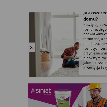
prawie:
potkania i
Jak oszczę
cja
domu?
skonały
Koszty ogrzew
a zewnątrz i
rosną każdego 
ajbliższych.
podwyżkami cen
obowiązujące
termiczna, a s
ołą majówkę
poddasza, poz
‹
›
z okazji
rosnących cen.
o pięknej
przyniesie wym
o dobrane
pierwszym rok
gę każdego
Jakie korzyści
inwestycja i c