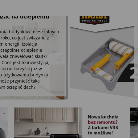
dzać na ociepleniu
ania budynków mieszkalnych
roku, co jest związane z
 energii. Izolacja
zczególnie ocieplenie
wala zniwelować skutki
 Choć jest to inwestycja,
ierne korzyści już w
u użytkowania budynku.
 może przynieść taka
zym ocieplić dach?