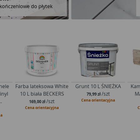
k
Uszczelniacze
nele
Farba lateksowa White
Grunt 10 L ŚNIEŻKA
Kam
nyl
10 L biała BECKERS
/szt
Ma
79,99 zł
Cena orientacyjna
…
/szt
169,00 zł
Cena orientacyjna
C
a