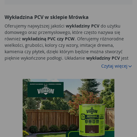
Wykładzina PCV w sklepie Mrówka
Oferujemy najwyższej jakości
wykładziny PCV
do użytku
domowego oraz przemysłowego, które często nazywa się
również
wykładziną PVC czy PCW
. Oferujemy różnorodne
wielkości, grubości, kolory czy wzory, imitacje drewna,
kamienia czy płytek, dzięki którym będzie można stworzyć
pięknie wykończone podłogi. Układanie
wykładziny PCV
jest
stosunkowe łatwe, a uzyskany efekt pozwoli cieszyć się
Czytaj więcej
pięknym pomieszczeniem przez długi czas.
Podłoga PCV zamiast paneli, płytek czy kamienia
Wykładzina podłogowa
występuje w wielu kolorach i
wzorach, z powodzeniem mogąc zastępować nawet parkiet
czy płytki ceramiczne. Jest ona stosunkowa łatwa w montażu,
świetnie imituje inne materiały i praktycznie każdy z nas może
ją samodzielnie dociąć i położyć na podłodze. Sprawdzi się w
pomieszczeniach domowych takich jak kuchnia czy spiżarnia
oraz publicznych – w szpitalu, sklepie czy nawet sali lekcyjnej.
Do największych zalet
wykładziny PVC
należy łatwość w