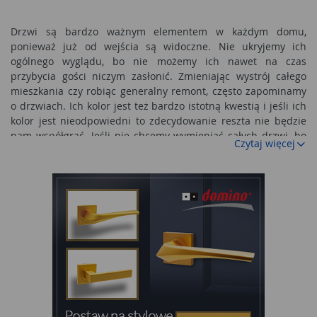
Drzwi są bardzo ważnym elementem w każdym domu,
ponieważ już od wejścia są widoczne. Nie ukryjemy ich
ogólnego wyglądu, bo nie możemy ich nawet na czas
przybycia gości niczym zasłonić. Zmieniając wystrój całego
mieszkania czy robiąc generalny remont, często zapominamy
o drzwiach. Ich kolor jest też bardzo istotną kwestią i jeśli ich
kolor jest nieodpowiedni to zdecydowanie reszta nie będzie
nam współgrać. Jeśli nie chcemy wymieniać całych drzwi, bo
Czytaj więcej
pasują nam do reszty i tylko ich odcień nie jest odpowiedni to
istnieją inne rozwiązania, które zdecydowanie nam w tym
pomogą.
Obicia na drzwi
Tapicerka drzwiowa
jest bardzo dobrym rozwiązaniem
szczególnie jeśli nie chcemy wymieniać całości i wystarczy
nam wymiana klamki i zmiana powłoki okalającej drzwi. Na
rynku jest bardzo wiele wzorów tapicerek i każdy wybierze tą,
która będzie pasować mu najbardziej. Jest to dobra
informacja przede wszystkim dla ludzi mieszkających w
starym budownictwie, gdzie koszt wymiany całych drzwi jest