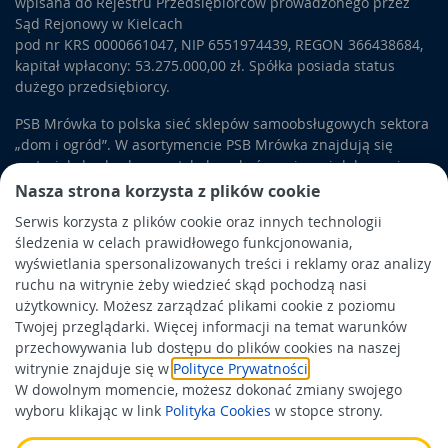
wpisana do Rejestru Przedsiębiorców prowadzonego przez
niewielkim wkładem czasu i naszej pracy.
Sąd Rejonowy w Kielcach
Tapicerki drzwiowe
są najlepszym rozwiązaniem dla osób,
pod nr KRS 0000661047, NIP 6551974439, REGON 366438684,
które kochają to co wykonuję się szybko i na efekty nie trzeba
kapitał wpłacony: 53.275.000,00 zł. Spółka posiada status
długo czekać. Jest to też doskonała alternatywa dla osób
dużego przedsiębiorcy.
posiadających bardzo zniszczone drzwi, ale kiedy koszt
PSB Mrówka to polska sieć sklepów samoobsługowych sektora
wymiany zdecydowanie przewyższa ich domowy budżet.
„dom i ogród”. W asortymencie PSB Mrówka znajdują się
Możemy dzięki temu stworzyć zupełnie inny wygląd naszym
materiały budowlane, artykuły wykończeniowe i dekoracyjne,
drzwiom i zapewnić im modny wygląd w kilka chwil.
wyposażenie łazienek i kuchni, elektronarzędzia, a także
Nasza strona korzysta z plików cookie
artykuły związane z ogrodem i otoczeniem domu.
Serwis korzysta z plików cookie oraz innych technologii
śledzenia w celach prawidłowego funkcjonowania,
Obowiązek informacyjny
wyświetlania spersonalizowanych treści i reklamy oraz analizy
Polityka prywatności
ruchu na witrynie żeby wiedzieć skąd pochodzą nasi
użytkownicy. Możesz zarządzać plikami cookie z poziomu
Polityka Cookies
Twojej przeglądarki. Więcej informacji na temat warunków
Odbiór zużytego sprzętu
przechowywania lub dostępu do plików cookies na naszej
witrynie znajduje się w
Polityce Prywatności
.
W dowolnym momencie, możesz dokonać zmiany swojego
Wspierają nas:
wyboru klikając w link
Polityka Cookies
w stopce strony.