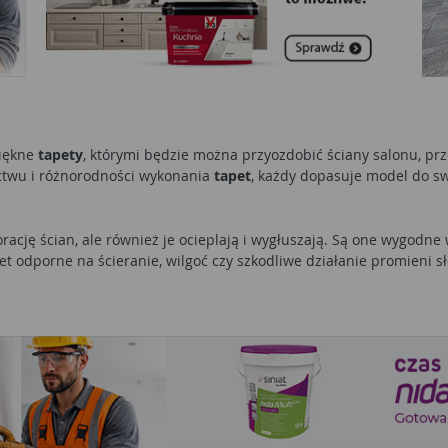
piękne
tapety
, którymi będzie można przyozdobić ściany salonu, prz
ctwu i różnorodności wykonania
tapet
, każdy dopasuje model do sw
rację ścian, ale również je ocieplają i wygłuszają. Są one wygodn
odporne na ścieranie, wilgoć czy szkodliwe działanie promieni s
m pomieszczeniu. Najpopularniejsze są:
nowić się również, na jakim podłożu będą klejone. Nierówności wy