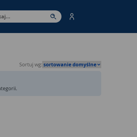
nter - przejdź do strony produktów. Spacja – otwórz/zamkni
Sortuj wg:
tegorii.