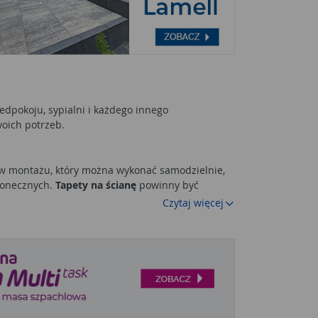
edpokoju, sypialni i każdego innego
oich potrzeb.
e w montażu, który można wykonać samodzielnie,
łonecznych.
Tapety na ścianę
powinny być
Czytaj więcej
kluczają niektóre modele
tapet ściennych
.