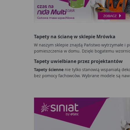
Tapety na ścianę w sklepie Mrówka
W naszym sklepie znajdą Państwo wytrzymałe i 
pomieszczenia w domu. Dzięki bogatemu wzorni
Tapety uwielbiane przez projektantów
Tapety ścienne
nie tylko stanowią wspaniałą deko
bez pomocy fachowców. Wybrane modele są nawet 
wybrane pod kątem warunków panujących w dany
-
tapety papierowe
,
-
tapety winylowe
,
-
tapety flizelinowe
,
-
tapety z włókna szklanego
.
W czasie wyboru najlepszego modelu warto zasta