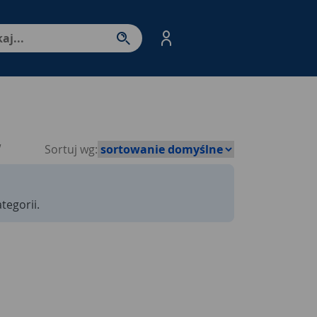
nter - przejdź do strony produktów. Spacja – otwórz/zamkni
w
Sortuj wg:
tegorii.