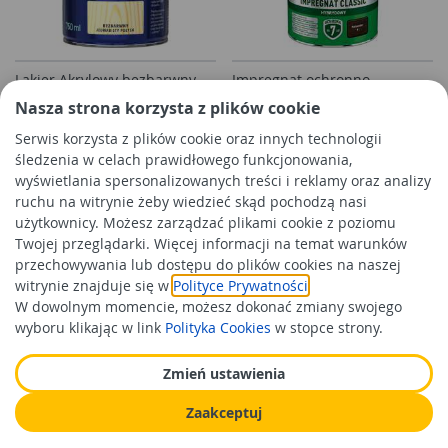
Lakier Akrylowy bezbarwny
Impregnat ochronno-
0,75L VIDARON
dekoracyjny hybrydowy
Nasza strona korzysta z plików cookie
Classic 4,5 L palisander
SADOLIN
Serwis korzysta z plików cookie oraz innych technologii
śledzenia w celach prawidłowego funkcjonowania,
47,99 zł
139,99 zł
/szt
/szt
wyświetlania spersonalizowanych treści i reklamy oraz analizy
Cena orientacyjna
Cena orientacyjna
ruchu na witrynie żeby wiedzieć skąd pochodzą nasi
użytkownicy. Możesz zarządzać plikami cookie z poziomu
Do koszyka
Do koszyka
Twojej przeglądarki. Więcej informacji na temat warunków
przechowywania lub dostępu do plików cookies na naszej
witrynie znajduje się w
Polityce Prywatności
.
W dowolnym momencie, możesz dokonać zmiany swojego
wyboru klikając w link
Polityka Cookies
w stopce strony.
Zmień ustawienia
Zaakceptuj