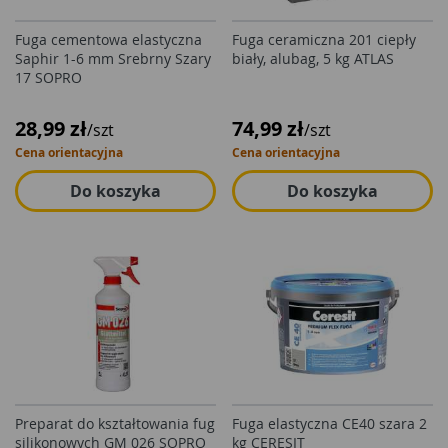
Fuga cementowa elastyczna
Fuga ceramiczna 201 ciepły
Saphir 1-6 mm Srebrny Szary
biały, alubag, 5 kg ATLAS
17 SOPRO
28,99 zł
74,99 zł
/szt
/szt
Cena orientacyjna
Cena orientacyjna
Do koszyka
Do koszyka
Preparat do kształtowania fug
Fuga elastyczna CE40 szara 2
silikonowych GM 026 SOPRO
kg CERESIT