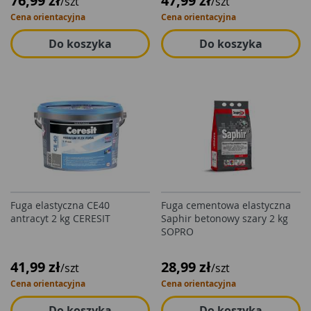
76,99 zł
47,99 zł
/szt
/szt
Cena orientacyjna
Cena orientacyjna
Do koszyka
Do koszyka
Fuga elastyczna CE40
Fuga cementowa elastyczna
antracyt 2 kg CERESIT
Saphir betonowy szary 2 kg
SOPRO
41,99 zł
28,99 zł
/szt
/szt
Cena orientacyjna
Cena orientacyjna
Do koszyka
Do koszyka