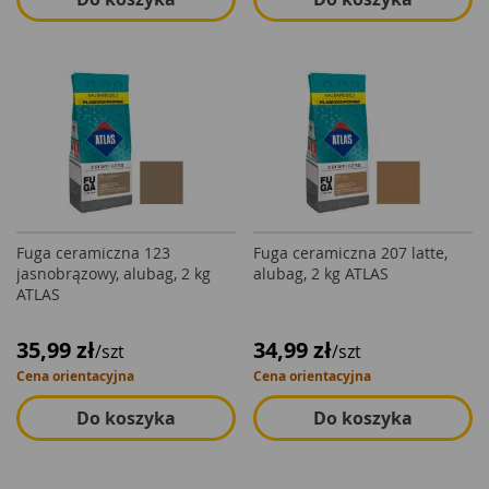
Fuga ceramiczna 123
Fuga ceramiczna 207 latte,
jasnobrązowy, alubag, 2 kg
alubag, 2 kg ATLAS
ATLAS
35,99 zł
34,99 zł
/szt
/szt
Cena orientacyjna
Cena orientacyjna
Do koszyka
Do koszyka