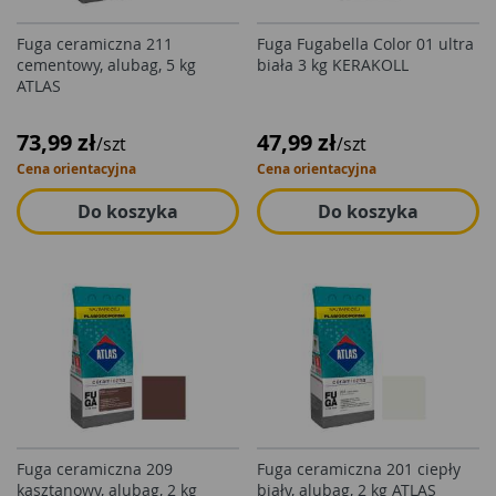
Fuga ceramiczna 211
Fuga Fugabella Color 01 ultra
cementowy, alubag, 5 kg
biała 3 kg KERAKOLL
ATLAS
73,99 zł
47,99 zł
/szt
/szt
Cena orientacyjna
Cena orientacyjna
Do koszyka
Do koszyka
Fuga ceramiczna 209
Fuga ceramiczna 201 ciepły
kasztanowy, alubag, 2 kg
biały, alubag, 2 kg ATLAS