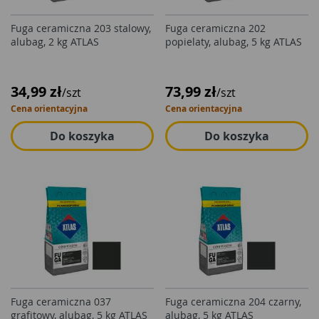
Fuga ceramiczna 203 stalowy,
Fuga ceramiczna 202
alubag, 2 kg ATLAS
popielaty, alubag, 5 kg ATLAS
34,99 zł
73,99 zł
/szt
/szt
Cena orientacyjna
Cena orientacyjna
Do koszyka
Do koszyka
Fuga ceramiczna 037
Fuga ceramiczna 204 czarny,
grafitowy, alubag, 5 kg ATLAS
alubag, 5 kg ATLAS