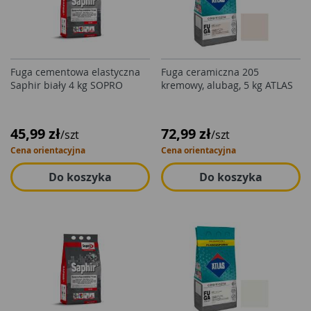
Fuga cementowa elastyczna
Fuga ceramiczna 205
Saphir biały 4 kg SOPRO
kremowy, alubag, 5 kg ATLAS
45,99 zł
72,99 zł
/szt
/szt
Cena orientacyjna
Cena orientacyjna
Do koszyka
Do koszyka