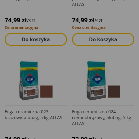
ATLAS
74,99 zł
74,99 zł
/szt
/szt
Cena orientacyjna
Cena orientacyjna
Do koszyka
Do koszyka
Fuga ceramiczna 023
Fuga ceramiczna 024
brązowy, alubag, 5 kg ATLAS
ciemnobrązowy, alubag, 5 kg
ATLAS