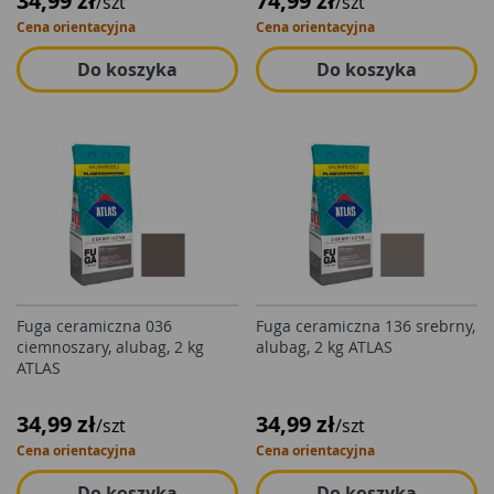
34,99 zł
74,99 zł
/szt
/szt
Cena orientacyjna
Cena orientacyjna
Do koszyka
Do koszyka
Fuga ceramiczna 036
Fuga ceramiczna 136 srebrny,
ciemnoszary, alubag, 2 kg
alubag, 2 kg ATLAS
ATLAS
34,99 zł
34,99 zł
/szt
/szt
Cena orientacyjna
Cena orientacyjna
Do koszyka
Do koszyka