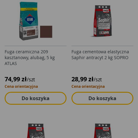
Fuga ceramiczna 209
Fuga cementowa elastyczna
kasztanowy, alubag, 5 kg
Saphir antracyt 2 kg SOPRO
ATLAS
74,99 zł
28,99 zł
/szt
/szt
Cena orientacyjna
Cena orientacyjna
Do koszyka
Do koszyka