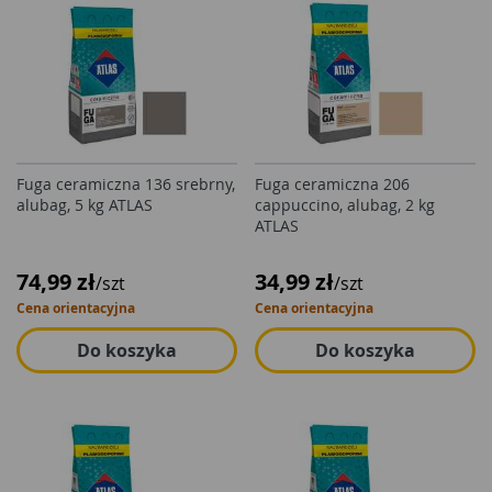
Fuga ceramiczna 136 srebrny,
Fuga ceramiczna 206
alubag, 5 kg ATLAS
cappuccino, alubag, 2 kg
ATLAS
74,99 zł
34,99 zł
/szt
/szt
Cena orientacyjna
Cena orientacyjna
Do koszyka
Do koszyka