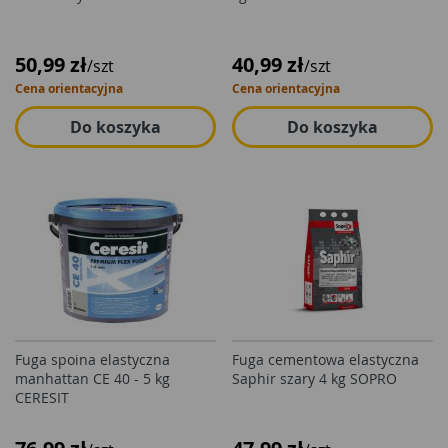
50,99 zł
40,99 zł
/szt
/szt
Cena orientacyjna
Cena orientacyjna
Do koszyka
Do koszyka
Fuga spoina elastyczna
Fuga cementowa elastyczna
manhattan CE 40 - 5 kg
Saphir szary 4 kg SOPRO
CERESIT