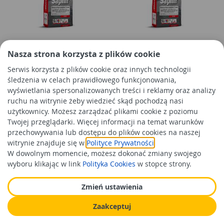
Fuga cementowa elastyczna
Fuga cementowa elastyczna
Nasza strona korzysta z plików cookie
Saphir 1-6 mm Jasny Szary 16
Saphir beż jura 2 kg SOPRO
Serwis korzysta z plików cookie oraz innych technologii
SOPRO
śledzenia w celach prawidłowego funkcjonowania,
wyświetlania spersonalizowanych treści i reklamy oraz analizy
28,99 zł
28,99 zł
/szt
/szt
ruchu na witrynie żeby wiedzieć skąd pochodzą nasi
Cena orientacyjna
Cena orientacyjna
użytkownicy. Możesz zarządzać plikami cookie z poziomu
Twojej przeglądarki. Więcej informacji na temat warunków
Do koszyka
Do koszyka
przechowywania lub dostępu do plików cookies na naszej
witrynie znajduje się w
Polityce Prywatności
.
W dowolnym momencie, możesz dokonać zmiany swojego
wyboru klikając w link
Polityka Cookies
w stopce strony.
Zmień ustawienia
Zaakceptuj