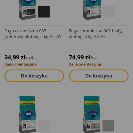
Fuga ceramiczna 037
Fuga ceramiczna 001 biały,
grafitowy, alubag, 2 kg ATLAS
alubag, 5 kg ATLAS
34,99 zł
74,99 zł
/szt
/szt
Cena orientacyjna
Cena orientacyjna
Do koszyka
Do koszyka