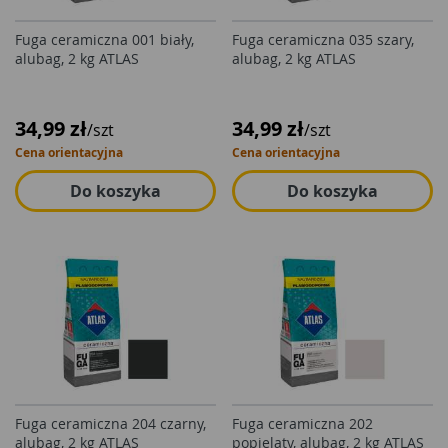
Fuga ceramiczna 001 biały,
Fuga ceramiczna 035 szary,
alubag, 2 kg ATLAS
alubag, 2 kg ATLAS
34,99 zł
34,99 zł
/szt
/szt
Cena orientacyjna
Cena orientacyjna
Do koszyka
Do koszyka
Fuga ceramiczna 204 czarny,
Fuga ceramiczna 202
alubag, 2 kg ATLAS
popielaty, alubag, 2 kg ATLAS