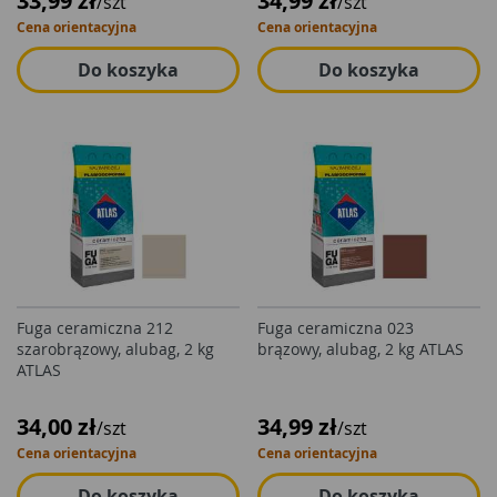
33,99 zł
34,99 zł
/szt
/szt
Cena orientacyjna
Cena orientacyjna
Do koszyka
Do koszyka
Fuga ceramiczna 212
Fuga ceramiczna 023
szarobrązowy, alubag, 2 kg
brązowy, alubag, 2 kg ATLAS
ATLAS
34,00 zł
34,99 zł
/szt
/szt
Cena orientacyjna
Cena orientacyjna
Do koszyka
Do koszyka