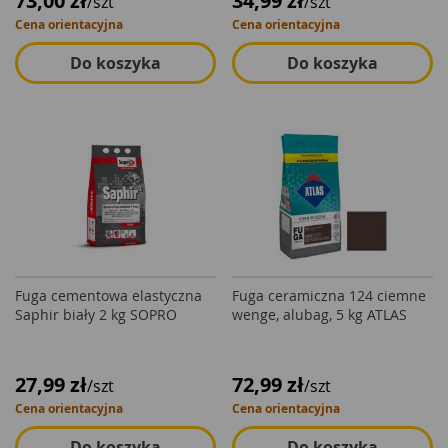
73,00 zł
34,99 zł
/szt
/szt
Cena orientacyjna
Cena orientacyjna
Do koszyka
Do koszyka
Fuga cementowa elastyczna
Fuga ceramiczna 124 ciemne
Saphir biały 2 kg SOPRO
wenge, alubag, 5 kg ATLAS
27,99 zł
72,99 zł
/szt
/szt
Cena orientacyjna
Cena orientacyjna
Do koszyka
Do koszyka