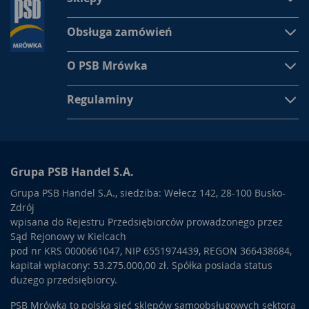
jednopoziomowej konstrukcji. Zwróć uwagę, czy
elementy do
sufitu podwieszanego
są wysokiej jakości. Wtedy będą trwałe
Obsługa zamówień
i wytrzymałe. Łączniki poprzeczne jednostronne służą również
do łączenia profili poprzecznych z głównych.
O PSB Mrówka
Pręty i wieszaki do sufitów podwieszanych
Pręty mocujące do sufitu podwieszanego
przydadzą Ci się
Regulaminy
przy montażu profili w podwieszanym suficie. Warto też
zwrócić uwagę na
wieszaki do sufitów podwieszanych
. Za
pomocą modeli obrotowych ze sprężynką można podwieszać
profile konstrukcji nośnej sufitu.
Wieszaki do sufitu
podwieszanego
należy zainstalować na prętach o średnicy 4
Grupa PSB Handel S.A.
mm.
Wieszaki obrotowe do sufitu podwieszanego
można
Grupa PSB Handel S.A., siedziba: Wełecz 142, 28-100 Busko-
wykorzystać do regulacji wysokości podwieszenia sufitu.
Zdrój
wpisana do Rejestru Przedsiębiorców prowadzonego przez
Sąd Rejonowy w Kielcach
pod nr KRS 0000661047, NIP 6551974439, REGON 366438684,
kapitał wpłacony: 53.275.000,00 zł. Spółka posiada status
dużego przedsiębiorcy.
PSB Mrówka to polska sieć sklepów samoobsługowych sektora