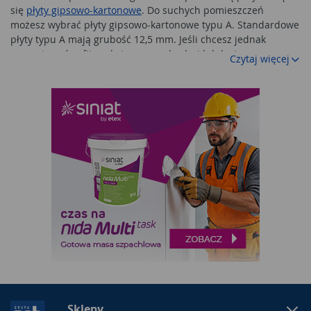
się
płyty gipsowo-kartonowe
. Do suchych pomieszczeń
możesz wybrać płyty gipsowo-kartonowe typu A. Standardowe
płyty typu A mają grubość 12,5 mm. Jeśli chcesz jednak
zamontować sufit podwieszany w kuchni lub łazience,
Czytaj więcej
zdecyduj się na wodoodporne płyty typu H2. Sufit
podwieszany nie musi być prosty. Możesz się śmiało
zdecydować na łukowaty kształt. Wtedy musisz wybrać płyty
gięte na sucho.
Wysokiej jakości elementy sufitów podwieszanych
W Mrówka PSB znajdziesz elementy sufitów podwieszanych z
górnej półki. Przydadzą Ci się nie tylko wspomniane wcześniej
płyty, ale również
profile
ze stali ocynkowanej. Niezbędne
będą profile przyścienne U i profile nośne oraz główne C.
Musisz też zaopatrzyć się w
łączniki do sufitu
podwieszanego
. Dostępne są również łączniki krzyżowe. Za
ich pomocą możesz precyzyjnie łączyć główne i nośne profile
sufitowe. Możesz również nabyć łączniki wzdłużne. Te
elementy sufitu podwieszanego
umożliwiają łączenie profili
CD. Mrówka PSB proponuje ponadto łączniki poprzeczne
jednostronne. Można je wykorzystać do łączenia profili CD w
Sklepy