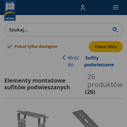
Menu Produktów, nawigacja: E
Pokaż tylko dostępne
Pokaż filtry
Wróć
Sufity
do:
podwieszane
26
Elementy montażowe
produktów
sufitów podwieszanych
(
26
)