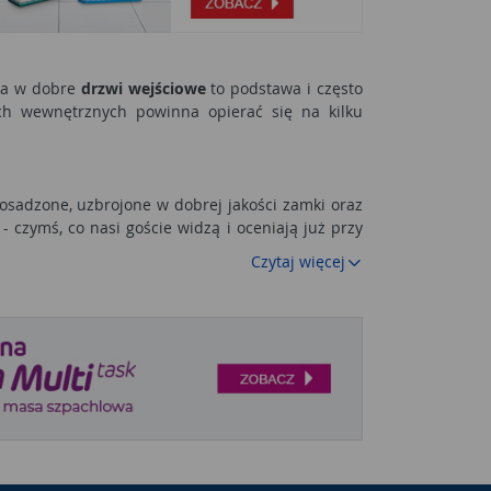
cja w dobre
drzwi wejściowe
to podstawa i często
h wewnętrznych powinna opierać się na kilku
osadzone, uzbrojone w dobrej jakości zamki oraz
 czymś, co nasi goście widzą i oceniają już przy
Czytaj więcej
V. Materiał nie jest tu ograniczeniem, ponieważ
 często klienci wybierają drewniane drzwi, gdyż
raz czy wolimy otwierać drzwi do wewnątrz czy na
zwi i wybrać dokładnie te, które będą spełniały