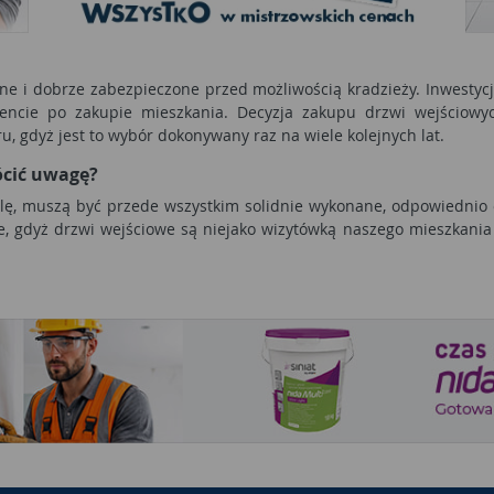
zne i dobrze zabezpieczone przed możliwością kradzieży. Inwesty
cie po zakupie mieszkania. Decyzja zakupu drzwi wejściowyc
, gdyż jest to wybór dokonywany raz na wiele kolejnych lat.
ócić uwagę?
olę, muszą być przede wszystkim solidnie wykonane, odpowiednio 
, gdyż drzwi wejściowe są niejako wizytówką naszego mieszkania -
wej mogą być zarówna drewniane, jak i metalowe czy wykonane z PC
żone na działanie czynników atmosferycznych. Dlatego też bardzo
giczny, ocieplający klimat całego wnętrza.
otwór drzwiowy i określić, czy otwieranie ma być prawe, lewe, o
w można już rozpocząć przeglądanie poszczególnych kategorii dr
, rozwiązania dodatkowe typu judasz czy łańcuch zabezpieczający.