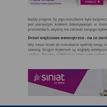
Każdy pragnie, by jego mieszkanie było bezpiec
jest pierwszym krokiem dokonywanym w momen
przesłankach, abyśmy nie żałowali swojego wyboru
Drzwi wejściowe wewnętrzne - na co zwr
Aby nasze drzwi do mieszkania spełniły swoją r
zawiasy. Drugim kryterium są względy estetyczne
wejściu. Powinny podobać się także nam samym.
Drzwi prowadzące do mieszkania z klatki schodo
drzwi wewnątrz bloku czy kamienicy nie są nara
utarło się, że drewno to materiał przyjazny, ekolo
Parametry drzwi
Przed zakupem drzwi należy dokładnie pomierzyć 
zewnątrz mieszkania. Po wyborze tych parametró
nasze oczekiwania, jeśli chodzi o wygląd, klamki