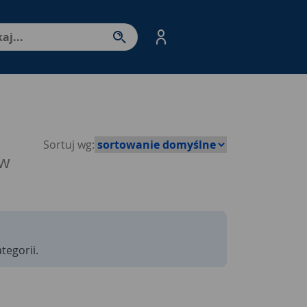
nter - przejdź do strony produktów. Spacja – otwórz/zamkni
Sortuj wg:
ów
tegorii.