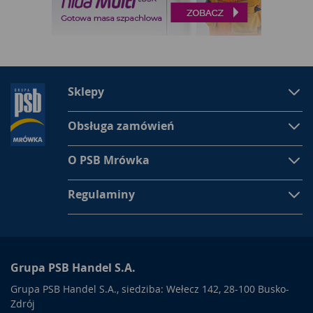
zarówna drewniane, jak i metalowe czy wykonane z PCV.
Materiał nie jest tu ograniczeniem, ponieważ drzwi wewnątrz
bloku czy kamienicy nie są narażone na działanie czynników
atmosferycznych. Dlatego też bardzo często klienci wybierają
drewniane drzwi, gdyż utarło się, że drewno to materiał
przyjazny, ekologiczny, ocieplający klimat całego wnętrza.
Sklepy
Parametry drzwi
Obsługa zamówień
Przed zakupem drzwi należy dokładnie pomierzyć otwór
drzwiowy i określić, czy otwieranie ma być prawe, lewe, oraz
czy wolimy otwierać drzwi do wewnątrz czy na zewnątrz
O PSB Mrówka
mieszkania. Po wyborze tych parametrów można już
rozpocząć przeglądanie poszczególnych kategorii drzwi i
Regulaminy
wybrać dokładnie te, które będą spełniały nasze oczekiwania,
jeśli chodzi o wygląd, klamki, rozwiązania dodatkowe typu
judasz czy łańcuch zabezpieczający.
Grupa PSB Handel S.A.
Grupa PSB Handel S.A., siedziba: Wełecz 142, 28-100 Busko-
Zdrój