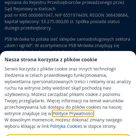
wpisana do Rejestru Przedsiębiorców prowadzonego przez
Sąd Rejonowy w Kielcach
pod nr KRS 0000661047, NIP 6551974439, REGON 366438684,
kapitał wpłacony: 53.275.000,00 zł. Spółka posiada status
dużego przedsiębiorcy.
PSB Mrówka to polska sieć sklepów samoobsługowych sektora
„dom i ogród”. W asortymencie PSB Mrówka znajdują się
materiały budowlane, artykuły wykończeniowe i dekoracyjne,
wyposażenie łazienek i kuchni, elektronarzędzia, a także
Nasza strona korzysta z plików cookie
artykuły związane z ogrodem i otoczeniem domu.
Serwis korzysta z plików cookie oraz innych technologii
śledzenia w celach prawidłowego funkcjonowania,
Obowiązek informacyjny
wyświetlania spersonalizowanych treści i reklamy oraz analizy
Polityka prywatności
ruchu na witrynie żeby wiedzieć skąd pochodzą nasi
użytkownicy. Możesz zarządzać plikami cookie z poziomu
Polityka Cookies
Twojej przeglądarki. Więcej informacji na temat warunków
Odbiór zużytego sprzętu
przechowywania lub dostępu do plików cookies na naszej
witrynie znajduje się w
Polityce Prywatności
.
W dowolnym momencie, możesz dokonać zmiany swojego
Wspierają nas:
wyboru klikając w link
Polityka Cookies
w stopce strony.