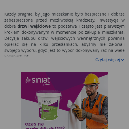
Każdy pragnie, by jego mieszkanie było bezpieczne i dobrze
zabezpieczone przed możliwością kradzieży. Inwestycja w
dobre
drzwi wejściowe
to podstawa i często jest pierwszym
krokiem dokonywanym w momencie po zakupie mieszkania.
Decyzja zakupu drzwi wejściowych wewnętrznych powinna
opierać się na kilku przesłankach, abyśmy nie żałowali
swojego wyboru, gdyż jest to wybór dokonywany raz na wiele
kolejnych lat.
Czytaj więcej
Drzwi wejściowe wewnętrzne - na co zwrócić
uwagę?
Aby nasze drzwi do mieszkania spełniły swoją rolę, muszą być
przede wszystkim solidnie wykonane, odpowiednio osadzone,
uzbrojone w dobrej jakości zamki oraz zawiasy. Drugim
kryterium są względy estetyczne, gdyż drzwi wejściowe są
niejako wizytówką naszego mieszkania - czymś, co nasi goście
widzą i oceniają już przy wejściu. Powinny podobać się także
nam samym.
Drzwi prowadzące do mieszkania z klatki schodowej mogą być