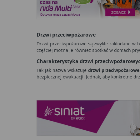
Drzwi przeciwpożarowe
Drzwi przeciwpożarowe są zwykle zakładane w bud
częściej można je również spotkać w domach pr
Charakterystyka drzwi przeciwpożarowy
Tak jak nazwa wskazuje
drzwi przeciwpożarowe
bezpiecznej ewakuacji. Jednak, aby konkretne d
wszystkim muszą one być odpowiednio wytrzymał
Na rynku dostępne są różne modele drzwi, zarówn
podzielony ze względu na czas w jakim drzwi będ
Montaż drzwi przeciwpożarowych
Wszystkie modele
drzwi przeciwpożarowych
są 
dzięki czemu zmniejsza ogień. Przede wszystkim 
odporność na wysokie temperatury drzwi dobrz