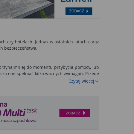
ch czy hotelach. Jednak w ostatnich latach coraz
ch bezpieczeństwa.
 przynajmniej do momentu przybycia pomocy, lub
uszą one spełniać kilka ważnych wymagań. Przede
Czytaj więcej
riał, z którego się je wykonuje i jest on zwykle
emperatury powiększa się i odcina dopływ tlenu
dmioty łatwopalne, czy w kotłowniach. Z uwagi na
ego można je zamontować również w pokojach, w