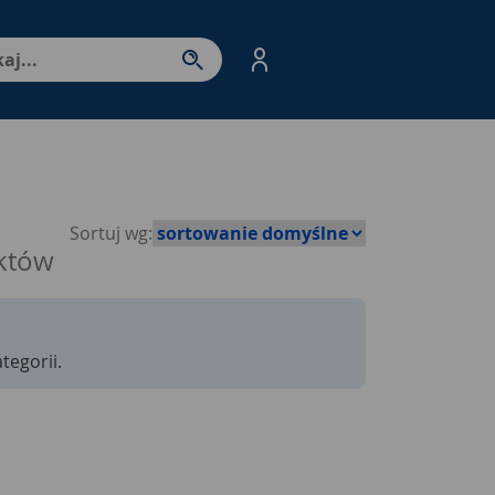
nter - przejdź do strony produktów. Spacja – otwórz/zamkni
Sortuj wg:
któw
tegorii.