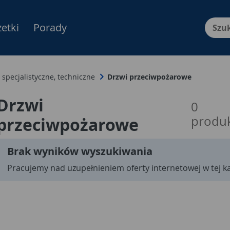
etki
Porady
Menu Produktów, nawigacja: E
 specjalistyczne, techniczne
Drzwi przeciwpożarowe
Drzwi
0
produ
przeciwpożarowe
Brak wyników wyszukiwania
Pracujemy nad uzupełnieniem oferty internetowej w tej ka