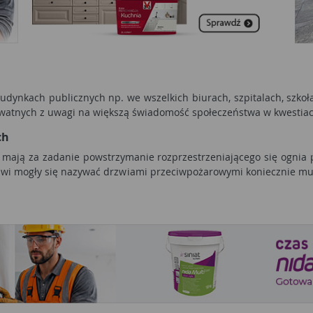
ynkach publicznych np. we wszelkich biurach, szpitalach, szkoła
ywatnych z uwagi na większą świadomość społeczeństwa w kwestia
ch
mają za zadanie powstrzymanie rozprzestrzeniającego się ognia
rzwi mogły się nazywać drzwiami przeciwpożarowymi koniecznie m
e i odporne na wysokie temperatury.
o bardziej eleganckie, jak i zwykłe, proste. Różni się też mate
ą spełniać swoją funkcje w trakcie wystąpienia pożaru.
wyposażone w specjalne uszczelki, które w przypadku wysokiej t
warto wstawić je w pomieszczeniach, w których znajdują się prze
e sprawdzają się także w kwestii ochrony przed hałasem, dlat