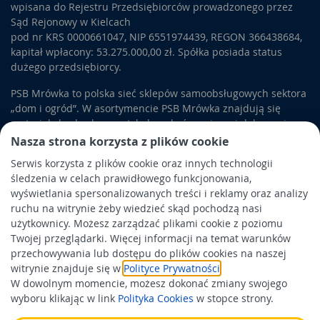
wpisana do Rejestru Przedsiębiorców prowadzonego przez
drewna, by ułatwić nam dopasowanie ich do wystroju
Sąd Rejonowy w Kielcach
wnętrza. Jeśli zależy nam na doświetleniu przestrzeni i
pod nr KRS 0000661047, NIP 6551974439, REGON 366438684,
ciekawym efekcie wizualnym, możemy wybrać modele z
kapitał wpłacony: 53.275.000,00 zł. Spółka posiada status
przeszkleniami.
Drzwi harmonijkowe drewniane
tworzy
dużego przedsiębiorcy.
całkiem ciekawe efekty, stając się doskonałym pomysłem
wtedy, gdy nie mamy pod ręką lepszych rozwiązań.
PSB Mrówka to polska sieć sklepów samoobsługowych sektora
„dom i ogród”. W asortymencie PSB Mrówka znajdują się
materiały budowlane, artykuły wykończeniowe i dekoracyjne,
wyposażenie łazienek i kuchni, elektronarzędzia, a także
Nasza strona korzysta z plików cookie
artykuły związane z ogrodem i otoczeniem domu.
Serwis korzysta z plików cookie oraz innych technologii
śledzenia w celach prawidłowego funkcjonowania,
Obowiązek informacyjny
wyświetlania spersonalizowanych treści i reklamy oraz analizy
Polityka prywatności
ruchu na witrynie żeby wiedzieć skąd pochodzą nasi
użytkownicy. Możesz zarządzać plikami cookie z poziomu
Polityka Cookies
Twojej przeglądarki. Więcej informacji na temat warunków
Odbiór zużytego sprzętu
przechowywania lub dostępu do plików cookies na naszej
witrynie znajduje się w
Polityce Prywatności
.
W dowolnym momencie, możesz dokonać zmiany swojego
Wspierają nas:
wyboru klikając w link
Polityka Cookies
w stopce strony.