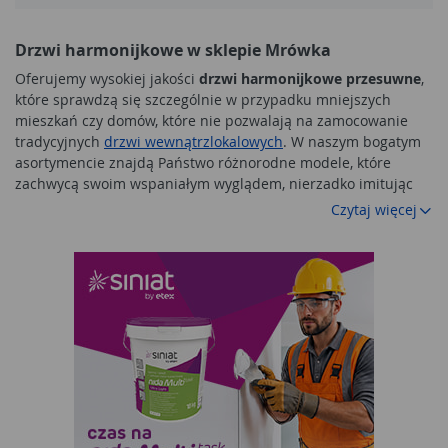
Drzwi harmonijkowe w sklepie Mrówka
Oferujemy wysokiej jakości
drzwi harmonijkowe przesuwne
,
które sprawdzą się szczególnie w przypadku mniejszych
mieszkań czy domów, które nie pozwalają na zamocowanie
tradycyjnych
drzwi wewnątrzlokalowych
. W naszym bogatym
asortymencie znajdą Państwo różnorodne modele, które
zachwycą swoim wspaniałym wyglądem, nierzadko imitując
drewno lub inne wyszukane materiały.
Czytaj więcej
Drzwi składane jako alternatywa drzwi
wewnątrzlokalowych
Drzwi wewnętrzne
są niezbędne, by wykończyć wszystkie
pomieszczenia i zapewnić domownikom prywatność. Niekiedy
zdarza się jednak, że z powodu różnych przyczyn mamy
problem z zamocowaniem tradycyjnego skrzydła drzwiowego
– uchylne nie otwiera się do końca z powodu braku miejsca, a
przesuwne nie mają możliwości pełnego rozsuwu. W tym
przypadku doskonałą alternatywą są
drzwi przesuwne
harmonijkowe
, które praktycznie nie zabierają przestrzeni.