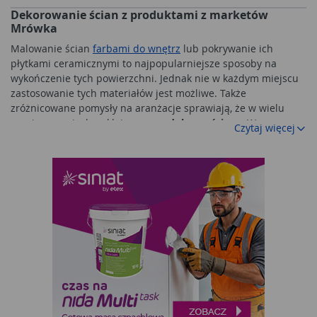
Dekorowanie ścian z produktami z marketów
Mrówka
Malowanie ścian
farbami do wnętrz
lub pokrywanie ich
płytkami ceramicznymi to najpopularniejsze sposoby na
wykończenie tych powierzchni. Jednak nie w każdym miejscu
zastosowanie tych materiałów jest możliwe. Także
zróżnicowane pomysły na aranżacje sprawiają, że w wielu
pomieszczeniach naklejane są
ozdoby na ścianę
. W
Czytaj więcej
marketach Mrówka można znaleźć produkty służące do
tworzenia nietypowych aranżacji. Nie są to jedynie same
dekoracje na ścianę
z naniesionymi wzorami czy nietypową
kolorystyką. W tej grupie znajdują się preparaty, które będą
potrzebne do ich montażu. Dzięki temu z łatwością można
przeprowadzić remont i zakończyć go sukcesem w postaci
estetycznego wnętrza.
Oklejanie - czy to dobry pomysł na ścianę?
Część osób uważa, że
dekoracja ściany w salonie
z
zastosowaniem okleiny lub tapety nie jest najbardziej
estetycznym rozwiązaniem. Tymczasem popularność tego
typu produktów dekoracyjnych zdaje się przeczyć takim