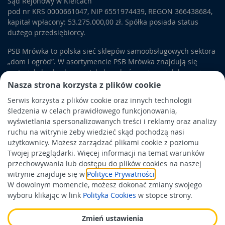
Sąd Rejonowy w Kielcach
jednolite wykończenie powierzchni.
Ozdoby na ścianę do
pod nr KRS 0000661047, NIP 6551974439, REGON 366438684,
salonu
mogą też stanowić
okleiny samoprzylepne
. Do
kapitał wpłacony: 53.275.000,00 zł. Spółka posiada status
montażu tych produktów nie używa się kleju, ponieważ jego
dużego przedsiębiorcy.
warstwa znajduje się po wewnętrznej stronie materiału
wykończeniowego. Wystarczy zdjąć papier ochronny i
PSB Mrówka to polska sieć sklepów samoobsługowych sektora
precyzyjnie nałożyć okleinę na powierzchnię ściany lub
„dom i ogród”. W asortymencie PSB Mrówka znajdują się
mebla. Nieco inny
pomysł na ścianę
można zrealizować,
materiały budowlane, artykuły wykończeniowe i dekoracyjne,
sięgając po
fototapety i naklejki
. Takie
dekoracje ścian
wyposażenie łazienek i kuchni, elektronarzędzia, a także
Nasza strona korzysta z plików cookie
wykonane są w formie pojedynczego obrazka, który staje się
artykuły związane z ogrodem i otoczeniem domu.
Serwis korzysta z plików cookie oraz innych technologii
centralnym punktem aranżacji pomieszczenia.
śledzenia w celach prawidłowego funkcjonowania,
Obowiązek informacyjny
wyświetlania spersonalizowanych treści i reklamy oraz analizy
Polityka prywatności
ruchu na witrynie żeby wiedzieć skąd pochodzą nasi
użytkownicy. Możesz zarządzać plikami cookie z poziomu
Polityka Cookies
Twojej przeglądarki. Więcej informacji na temat warunków
Odbiór zużytego sprzętu
przechowywania lub dostępu do plików cookies na naszej
witrynie znajduje się w
Polityce Prywatności
.
W dowolnym momencie, możesz dokonać zmiany swojego
Wspierają nas:
wyboru klikając w link
Polityka Cookies
w stopce strony.
Zmień ustawienia