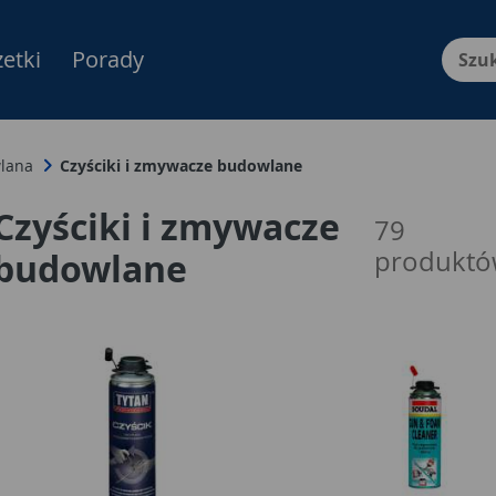
etki
Porady
Menu Produktów, nawigacja: E
lana
Czyściki i zmywacze budowlane
Czyściki i zmywacze
79
produkt
budowlane