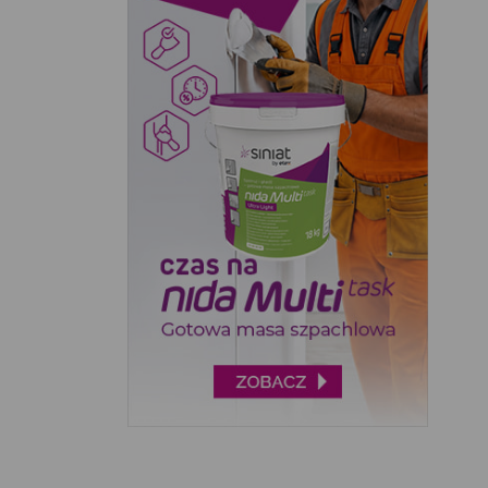
SELENA (4)
SILA (2)
SOPRO (10)
SOUDAL (7)
STALCO (1)
TERMO ORGANIKA (1)
UNICELL (1)
WKRĘT-MET (1)