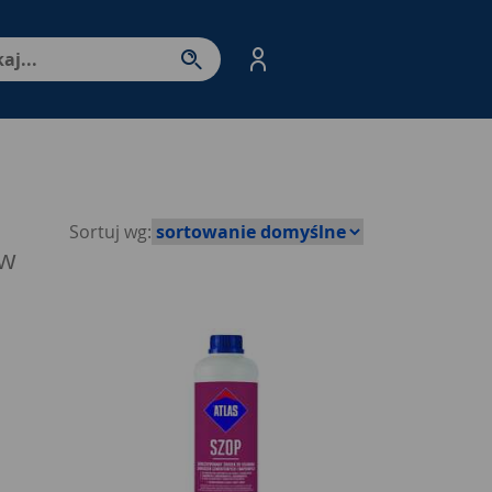
nter - przejdź do strony produktów. Spacja – otwórz/zamkni
Sortuj wg:
ów