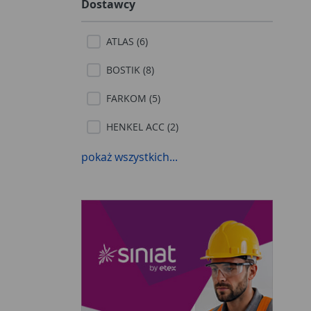
Dostawcy
ATLAS (6)
BOSTIK (8)
FARKOM (5)
HENKEL ACC (2)
HG (1)
pokaż wszystkich...
JURGA (22)
KAEM (1)
KERAKOLL (3)
KNAUF (2)
RAWLPLUG (2)