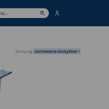
nter - przejdź do strony produktów. Spacja – otwórz/zamkni
Sortuj wg: