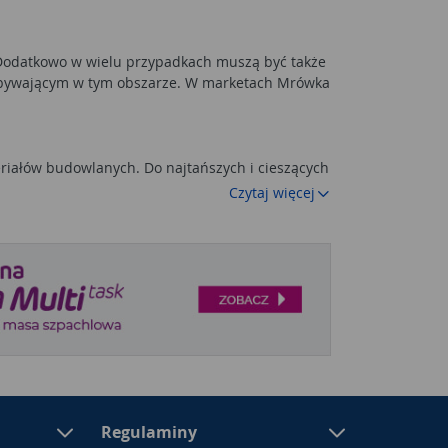
 Dodatkowo w wielu przypadkach muszą być także
zebywającym w tym obszarze. W marketach Mrówka
iałów budowlanych. Do najtańszych i cieszących
 stosuje się także przy tarasach i schodach
Czytaj więcej
 funkcję dekoracyjną. Znacznie większy wybór
kże charakter materiału. Klasycznym rozwiązaniem
z i wewnątrz pomieszczeń klasycznych, ale z
tali, jednak w ich przypadku montażu na zewnątrz
są głównie ze stali nierdzewnej. Ten materiał
acjach. Podobne cechy mają
balustrady
wia, że chętnie wybierane są także do aranżacji
ażny jest sposób ich montażu. Produkty muszą
Regulaminy
zystkie
elementy złączne
dodawane są do