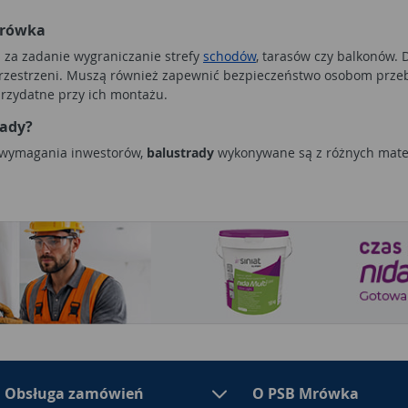
Mrówka
ą za zadanie wygraniczanie strefy
schodów
, tarasów czy balkonów.
 przestrzeni. Muszą również zapewnić bezpieczeństwo osobom pr
przydatne przy ich montażu.
rady?
i wymagania inwestorów,
balustrady
wykonywane są z różnych mater
h należą
balustrady balkonowe drewniane
. Drewniane wykończenia
lementów drewnianych pochodzących z różnych drzew pełnią także
balkonowe
metalowe. Tu można wybrać nie tylko ich wygląd, ale ta
ą bardzo interesujące kształty i formy. Sprawdzają się na zewnątr
solidnych konstrukcjach. Nieco lżejsze są elementy z klasycznej s
a ryzyko korozji. Antykorozyjne
balustrady zewnętrzne
wykonywane 
romowane powszechnie wykorzystywane są w nowoczesnych aranż
zesny minimalistyczny wygląd i łatwość utrzymania czystości spra
iektach spełniają
balustrady schodowe
czy balkonowe, niezwykle w
Obsługa zamówień
O PSB Mrówka
 wspierane mocowaniami bocznymi do ścian budynku. Z reguły ws