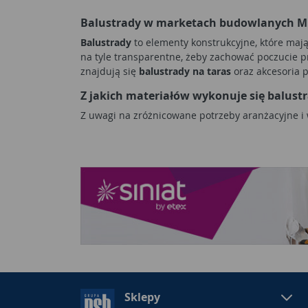
Balustrady w marketach budowlanych 
Balustrady
to elementy konstrukcyjne, które maj
na tyle transparentne, żeby zachować poczucie
znajdują się
balustrady na taras
oraz akcesoria 
Z jakich materiałów wykonuje się balust
Z uwagi na zróżnicowane potrzeby aranżacyjne 
się sporą popularnością w obiektach rustykalnyc
wewnętrznych. Dzięki zróżnicowanym deseniom e
mamy, jeśli w projekcie znalazły się
balustrady 
są kute
balustrady na balkon
, którym nadawane s
uwagi na swój ciężar można montować je tylko na 
obiektów nie jest najlepszym pomysłem z uwagi n
ma estetyczny wygląd, a
balustrady metalowe
ch
tarasowe
i balkonowe wykonywane ze szkła. Nowoc
wnętrz.
Elementy montażowe do balustrad
Z uwagi na charakterystyczne funkcje, jakie w ob
Sklepy
być trwale zamocowane do podłoża, a dodatkowo