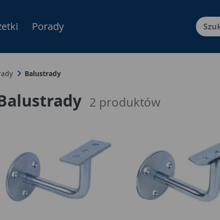
etki
Porady
Menu Produktów, nawigacja: E
rady
Balustrady
Balustrady
2
produktów