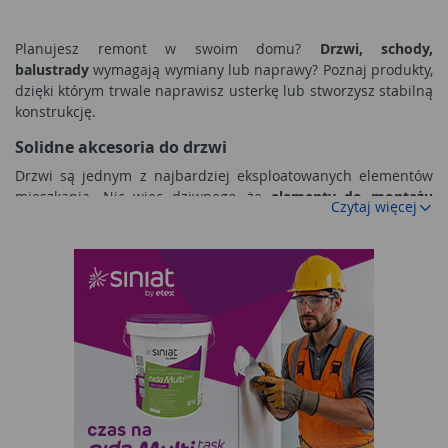
Planujesz remont w swoim domu?
Drzwi, schody,
balustrady
wymagają wymiany lub naprawy? Poznaj produkty,
dzięki którym trwale naprawisz usterkę lub stworzysz stabilną
konstrukcję.
Solidne akcesoria do drzwi
Drzwi są jednym z najbardziej eksploatowanych elementów
mieszkania. Nic więc dziwnego, że
elementy do montażu
Czytaj więcej
drzwi
szybko się zużywają. Solidne i precyzyjnie wykonane
skoble, haki i klamki z naszego asortymentu odporne są na
nadmierną eksploatację i zapewniają wieloletnie działanie.
Ich konstrukcja przygotowana została tak, by nie tylko
niezawodnie współpracować z drzwiami, lecz także
estetycznie prezentować się po montażu.
Akcesoria do
drzwi
z naszego asortymentu umożliwiają wzmocnienie
słabych konstrukcji i naprawę zużytych elementów. Pokryte są
nierdzewną powłoką, dzięki czemu mogą być wykorzystywane
także na zewnątrz.
Elementy do montażu drzwi dla Ciebie