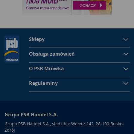
Tym, co wyróżnia
akcesoria do drzwi
z naszego asortymentu
jest ich odporność na uszkodzenia. W zależności od rodzaju
produktu nie wyginają się one i nadają się do łatwego
montażu. Mowa przede wszystkim o takich
elementach do
montażu
drzwi,
jak haki, czy podpórki do drzwi, które w łatwy
sposób dają się zamontować na różnego rodzaju powierzchni.
Sklepy
Nabywane w naszym sklepie akcesoria to kompletnie
wyposażone zestawy, przez co nabywca nie musi sam
Obsługa zamówień
dokupować niezbędnych do montażu śrub i wkrętów. W
zależności od potrzeb klienci mają dostęp do różnych
O PSB Mrówka
wariantów kolorystycznych
akcesoriów do drzwi,
które w ten
sam sposób odporne są na oddziaływanie warunków
atmosferycznych i ścieranie lakieru.
Regulaminy
Grupa PSB Handel S.A.
Grupa PSB Handel S.A., siedziba: Wełecz 142, 28-100 Busko-
Zdrój