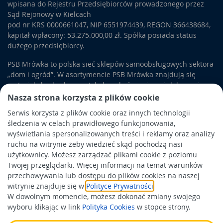
wpisana do Rejestru Przedsiębiorców prowadzonego przez
Sąd Rejonowy w Kielcach
pod nr KRS 0000661047, NIP 6551974439, REGON 366438684,
kapitał wpłacony: 53.275.000,00 zł. Spółka posiada status
dużego przedsiębiorcy.
PSB Mrówka to polska sieć sklepów samoobsługowych sektora
„dom i ogród”. W asortymencie PSB Mrówka znajdują się
materiały budowlane, artykuły wykończeniowe i dekoracyjne,
wyposażenie łazienek i kuchni, elektronarzędzia, a także
Nasza strona korzysta z plików cookie
artykuły związane z ogrodem i otoczeniem domu.
Serwis korzysta z plików cookie oraz innych technologii
śledzenia w celach prawidłowego funkcjonowania,
Obowiązek informacyjny
wyświetlania spersonalizowanych treści i reklamy oraz analizy
Polityka prywatności
ruchu na witrynie żeby wiedzieć skąd pochodzą nasi
użytkownicy. Możesz zarządzać plikami cookie z poziomu
Polityka Cookies
Twojej przeglądarki. Więcej informacji na temat warunków
Odbiór zużytego sprzętu
przechowywania lub dostępu do plików cookies na naszej
witrynie znajduje się w
Polityce Prywatności
.
W dowolnym momencie, możesz dokonać zmiany swojego
Wspierają nas:
wyboru klikając w link
Polityka Cookies
w stopce strony.