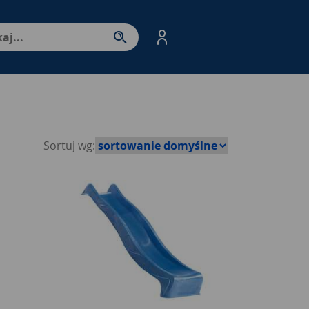
nter - przejdź do strony produktów. Spacja – otwórz/zamkni
Sortuj wg: