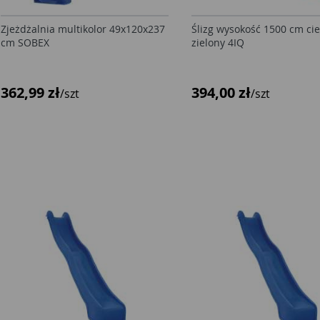
Zjeżdżalnia multikolor 49x120x237
Ślizg wysokość 1500 cm c
cm SOBEX
zielony 4IQ
362,99 zł
394,00 zł
/szt
/szt